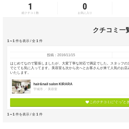
1
0
総クチコミ数
お気に入り
クチコミ一
1～1
件を表示 / 全
1
件
投稿：2016/11/15
はじめてなので緊張しましたが、大変丁寧な対応で満足でした。スタッフの
でとても気に入ってます。美容室も次から次へとお客さんが来て人気のお店
いたします。
hair&nail salon KIRARA
宇城市
美容室
このクチコミに“ぐっ”と
1～1
件を表示 / 全
1
件