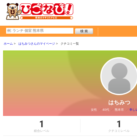
ホーム
はちみつさんのマイページ
クチコミ一覧
はちみつ
女性
40代
熊本市
辛し
1
1
総合レベル
クチコミレベル