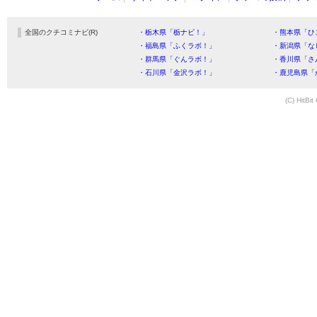
全国のクチコミナビ(R)
・栃木県「栃ナビ！」
・熊本県「ひ
・福島県「ふくラボ！」
・新潟県「な
・群馬県「ぐんラボ！」
・香川県「さ
・石川県「金沢ラボ！」
・鹿児島県「
(C) HitBit