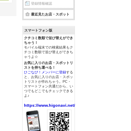
登録情報確認
最近見たお店・スポット
スマートフォン版
クチコミ数順で並び替えができ
ちゃう！
モバイル端末での検索結果もク
チコミ数順で並び替えができち
ゃうよ☆
お気に入りのお店・スポットリ
ストを持ち運べる！
ひごなび！メンバーに登録
する
と、お気に入りのお店・スポッ
トリストが作れちゃう。PC・
スマートフォン共通だから、い
つでもどこでもチェックできる
よ♪
https://www.higonavi.net/