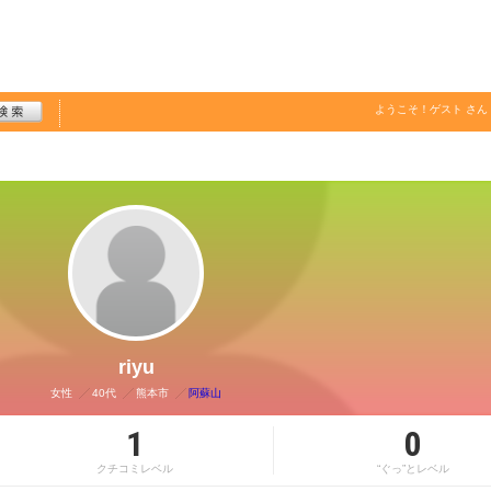
ようこそ！
ゲスト
さん
riyu
女性
40代
熊本市
阿蘇山
1
0
クチコミレベル
“ぐっ”とレベル