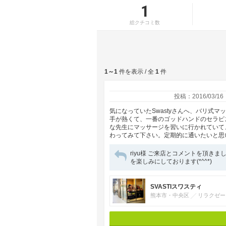
1
総クチコミ数
1～1
件を表示 / 全
1
件
投稿：2016/03/16
気になっていたSwastyさんへ、バリ式
手が熱くて、一番のゴッドハンドのセラピ
な先生にマッサージを習いに行かれていて
わってみて下さい。定期的に通いたいと思
riyu様 ご来店とコメントを頂き
を楽しみにしております(*^^*)
SVASTIスワスティ
熊本市・中央区
リラクゼー