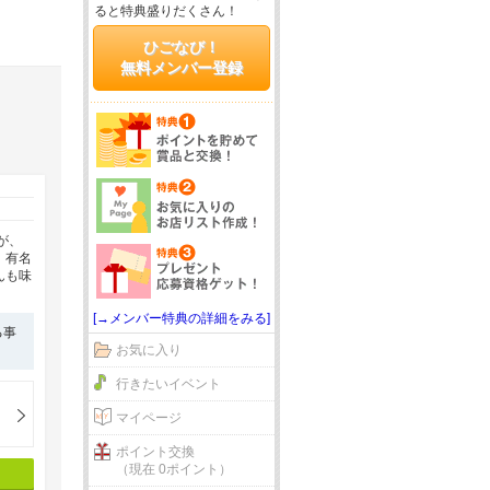
ると特典盛りだくさん！
ひごなび！
無料メンバー登録
が、
、有名
んも味
[→メンバー特典の詳細をみる]
る事
お気に入り
行きたいイベント
マイページ
ポイント交換
（現在 0ポイント）