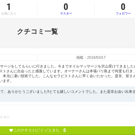
1
0
0
お気に入り
マスター
フォロワー
クチコミ一覧
掲載：2016/03/17
マッサージをしてもらいに行きました。今までオイルマッサージを沢山受けてきました
ストさんに出会ったと感激しています。オーナーさんは本場バリ島まで何度も行き
、本当に凄い技術でした。こんなセラピストさんに早く会いたかった。是非、皆さ
います。
まして、ありがとうございました‼︎とても嬉しいコメントでした。また是非お会い出来
ション
0
このクチコミに“ぐっ”ときた