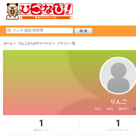
ホーム
りんごさんのマイページ
クチコミ一覧
りんご
女性
40代
熊本市
す
1
1
総合レベル
クチコミレベル