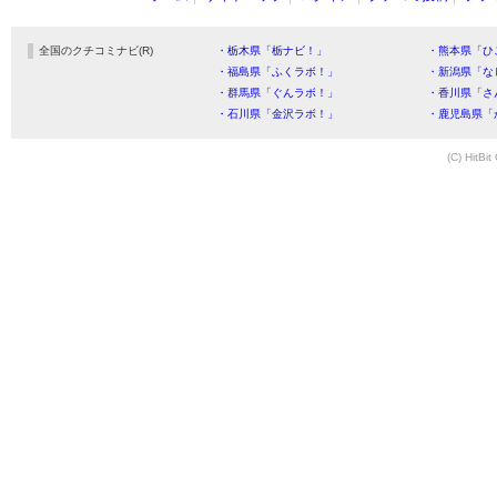
全国のクチコミナビ(R)
・栃木県「栃ナビ！」
・熊本県「ひ
・福島県「ふくラボ！」
・新潟県「な
・群馬県「ぐんラボ！」
・香川県「さ
・石川県「金沢ラボ！」
・鹿児島県「
(C) HitBit