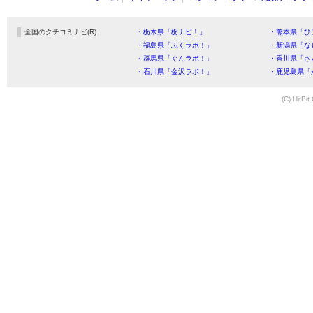
全国のクチコミナビ(R)
・栃木県「栃ナビ！」
・熊本県「ひ
・福島県「ふくラボ！」
・新潟県「な
・群馬県「ぐんラボ！」
・香川県「さ
・石川県「金沢ラボ！」
・鹿児島県「
(C) HitBit