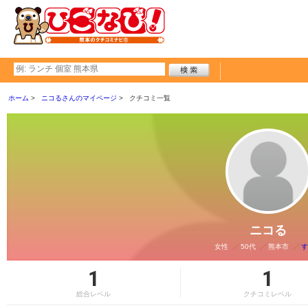
ホーム
ニコるさんのマイページ
クチコミ一覧
ニコる
女性
50代
熊本市
す
1
1
総合レベル
クチコミレベル