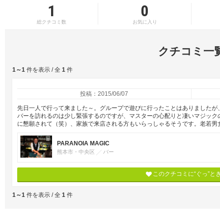
1
0
総クチコミ数
お気に入り
クチコミ一
1～1
件を表示 / 全
1
件
投稿：2015/06/07
先日一人で行って来ました～。グループで遊びに行ったことはありましたが
バーを訪れるのは少し緊張するのですが、マスターの心配りと凄いマジック
に懇願されて（笑）、家族で来店される方もいらっしゃるそうです。老若男
PARANOIA MAGIC
熊本市・中央区
バー
このクチコミに“ぐっ”と
1～1
件を表示 / 全
1
件