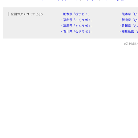
全国のクチコミナビ(R)
・栃木県「栃ナビ！」
・熊本県「ひ
・福島県「ふくラボ！」
・新潟県「な
・群馬県「ぐんラボ！」
・香川県「さ
・石川県「金沢ラボ！」
・鹿児島県「
(C) HitBit