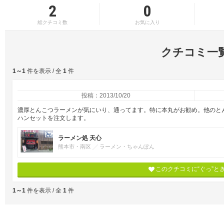
2
0
総クチコミ数
お気に入り
クチコミ一
1～1
件を表示 / 全
1
件
投稿：2013/10/20
濃厚とんこつラーメンが気にいり、通ってます。特に本丸がお勧め。他のと
ハンセットを注文します。
ラーメン処 天心
熊本市・南区
ラーメン・ちゃんぽん
このクチコミに“ぐっ”と
1～1
件を表示 / 全
1
件