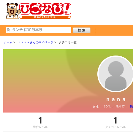
ホーム
ｎａｎａさんのマイページ
クチコミ一覧
ｎａｎａ
女性
60代
熊本市
熊
1
1
総合レベル
クチコミレベル