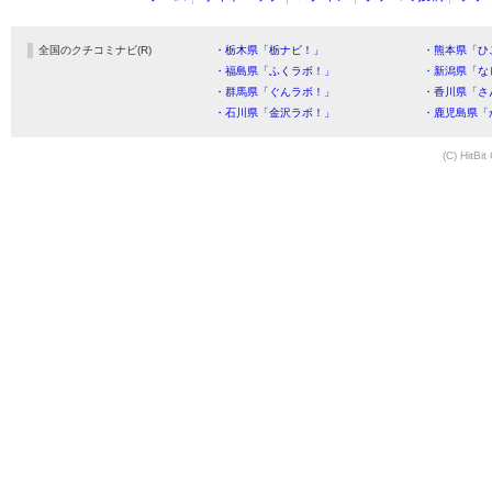
全国のクチコミナビ(R)
・栃木県「栃ナビ！」
・熊本県「ひ
・福島県「ふくラボ！」
・新潟県「な
・群馬県「ぐんラボ！」
・香川県「さ
・石川県「金沢ラボ！」
・鹿児島県「
(C) HitBit