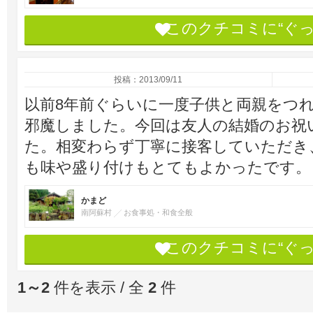
このクチコミに“ぐ
投稿：2013/09/11
以前8年前ぐらいに一度子供と両親をつ
邪魔しました。今回は友人の結婚のお祝
た。相変わらず丁寧に接客していただき
も味や盛り付けもとてもよかったです。
かまど
南阿蘇村
お食事処・和食全般
このクチコミに“ぐ
1～2
件を表示 / 全
2
件