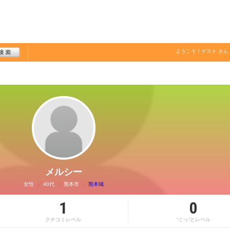
ようこそ！
ゲスト
さん
メルシー
女性
40代
熊本市
熊本城
1
0
クチコミレベル
“ぐっ”とレベル