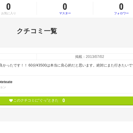
0
0
0
お気に入り
マスター
フォロワー
クチコミ一覧
掲載：2013/07/02
かったです！！ 60分¥3500は本当に良心的だと思います。絶対にまた行きたいで
teteate
ョン
0
このクチコミに“ぐっ”ときた