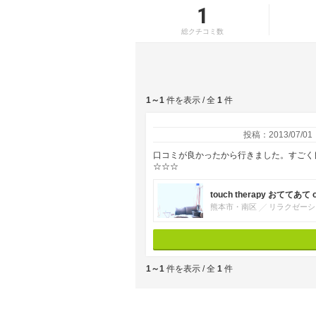
1
総クチコミ数
1～1
件を表示 / 全
1
件
投稿：2013/07/01
口コミが良かったから行きました。すごく良
☆☆☆
touch therapy おててあて o
熊本市・南区
リラクゼーシ
1～1
件を表示 / 全
1
件