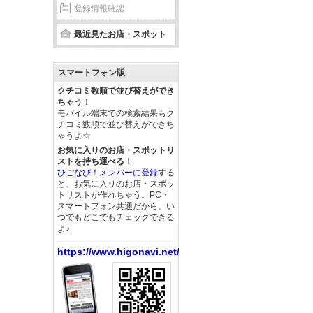
登録情報確認
最近見たお店・スポット
スマートフォン版
クチコミ数順で並び替えができ
ちゃう！
モバイル端末での検索結果もク
チコミ数順で並び替えができち
ゃうよ☆
お気に入りのお店・スポットリ
ストを持ち運べる！
ひごなび！メンバーに登録
する
と、お気に入りのお店・スポッ
トリストが作れちゃう。PC・
スマートフォン共通だから、い
つでもどこでもチェックできる
よ♪
https://www.higonavi.net/