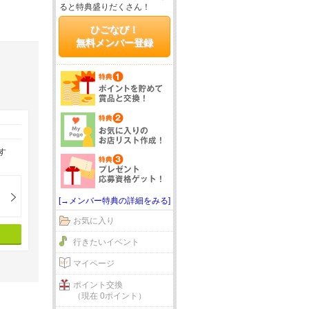
ると特典盛りだくさん！
ひごなび！
無料メンバー登録
す
[→メンバー特典の詳細をみる]
お気に入り
行きたいイベント
マイページ
ポイント交換
（現在 0ポイント）