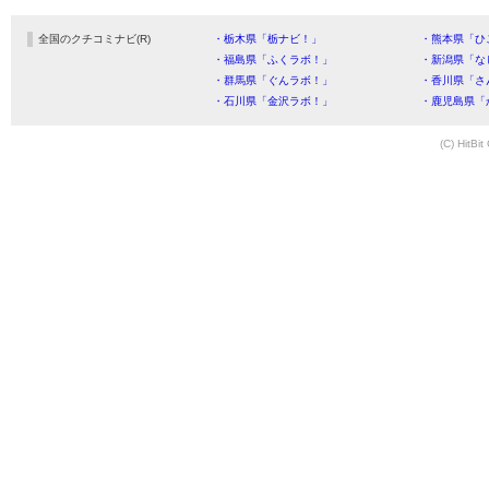
全国のクチコミナビ(R)
・栃木県「栃ナビ！」
・熊本県「ひ
・福島県「ふくラボ！」
・新潟県「な
・群馬県「ぐんラボ！」
・香川県「さ
・石川県「金沢ラボ！」
・鹿児島県「
(C) HitBit