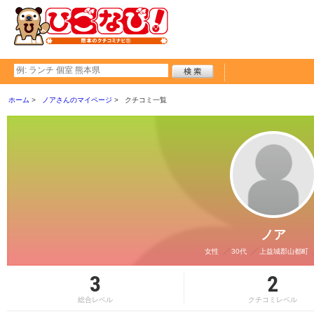
ホーム
ノアさんのマイページ
クチコミ一覧
ノア
女性
30代
上益城郡山都町
3
2
総合レベル
クチコミレベル