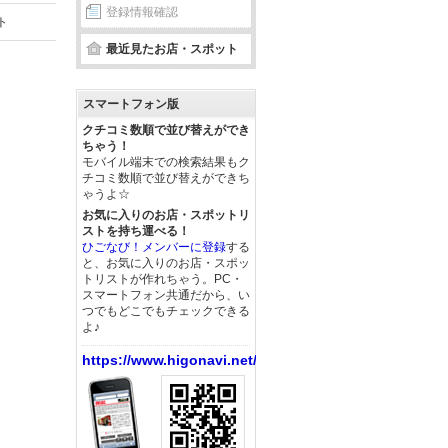
登録情報確認
ト
最近見たお店・スポット
スマートフォン版
クチコミ数順で並び替えができ
ちゃう！
モバイル端末での検索結果もク
チコミ数順で並び替えができち
ゃうよ☆
お気に入りのお店・スポットリ
ストを持ち運べる！
ひごなび！メンバーに登録
する
と、お気に入りのお店・スポッ
トリストが作れちゃう。PC・
スマートフォン共通だから、い
つでもどこでもチェックできる
よ♪
https://www.higonavi.net/