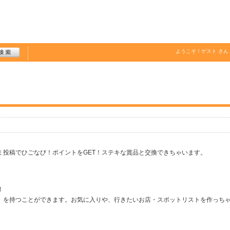
ようこそ！
ゲスト
さん
ミ投稿でひごなび！ポイントをGET！ステキな賞品と交換できちゃいます。
！
」を持つことができます。お気に入りや、行きたいお店・スポットリストを作っち