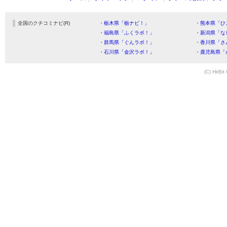
全国のクチコミナビ(R)
・栃木県「栃ナビ！」
・熊本県「ひ
・福島県「ふくラボ！」
・新潟県「な
・群馬県「ぐんラボ！」
・香川県「さ
・石川県「金沢ラボ！」
・鹿児島県「
(C) HitBit