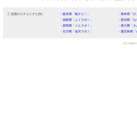
全国のクチコミナビ(R)
・栃木県「栃ナビ！」
・熊本県「ひ
・福島県「ふくラボ！」
・新潟県「な
・群馬県「ぐんラボ！」
・香川県「さ
・石川県「金沢ラボ！」
・鹿児島県「
(C) HitBit