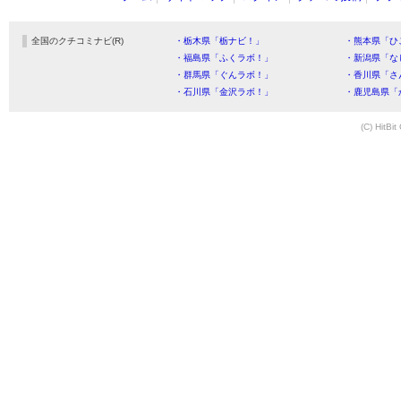
全国のクチコミナビ(R)
・栃木県「栃ナビ！」
・熊本県「ひ
・福島県「ふくラボ！」
・新潟県「な
・群馬県「ぐんラボ！」
・香川県「さ
・石川県「金沢ラボ！」
・鹿児島県「
(C) HitBit