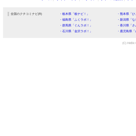
全国のクチコミナビ(R)
・栃木県「栃ナビ！」
・熊本県「ひ
・福島県「ふくラボ！」
・新潟県「な
・群馬県「ぐんラボ！」
・香川県「さ
・石川県「金沢ラボ！」
・鹿児島県「
(C) HitBit