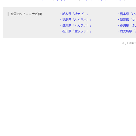
全国のクチコミナビ(R)
・栃木県「栃ナビ！」
・熊本県「ひ
・福島県「ふくラボ！」
・新潟県「な
・群馬県「ぐんラボ！」
・香川県「さ
・石川県「金沢ラボ！」
・鹿児島県「
(C) HitBit