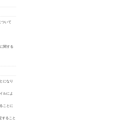
について
に関する
ことになり
ァイルによ
することに
定すること