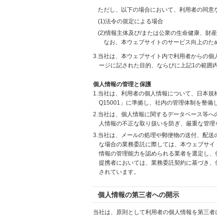
ただし、以下の場合において、利用者の同意
(1)法令の規定による場合
(2)情報主体及び/または公衆の生命健康、
なお、本ウェブサイトのサービス向上のた
3.当社は、本ウェブサイト内で利用者からの
ージに記された目的、ならびに上記1の範囲
個人情報の管理と保護
1.当社は、利用者の個人情報について、日本規
Q15001」に準拠し、社内の管理体制を整
2.当社は、個人情報に関するデータベース等
人情報の不正な取り扱いを防ぎ、厳重な管理
3.当社は、メールの処理や郵便物の送付、配
な場合の業務委託に際しては、本ウェブサイ
情報の管理能力を認められる業者を選定し、
提携者においては、業務委託契約に基づき、
されています。
個人情報の第三者への開示
当社は、原則として利用者の個人情報を第三者