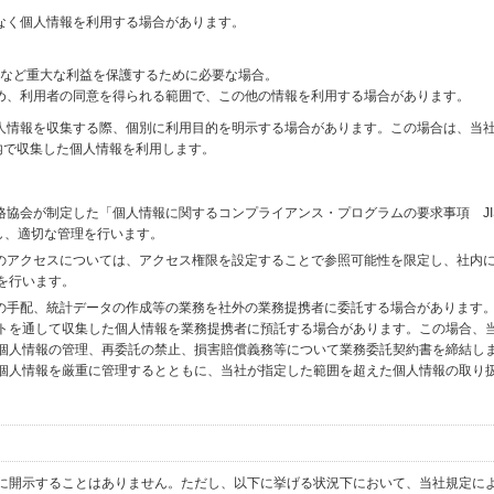
なく個人情報を利用する場合があります。
財産など重大な利益を保護するために必要な場合。
め、利用者の同意を得られる範囲で、この他の情報を利用する場合があります。
個人情報を収集する際、個別に利用目的を明示する場合があります。この場合は、当
内で収集した個人情報を利用します。
格協会が制定した「個人情報に関するコンプライアンス・プログラムの要求事項 JI
備し、適切な管理を行います。
へのアクセスについては、アクセス権限を設定することで参照可能性を限定し、社内
を行います。
送の手配、統計データの作成等の業務を社外の業務提携者に委託する場合があります
トを通して収集した個人情報を業務提携者に預託する場合があります。この場合、
個人情報の管理、再委託の禁止、損害賠償義務等について業務委託契約書を締結し
個人情報を厳重に管理するとともに、当社が指定した範囲を超えた個人情報の取り
に開示することはありません。ただし、以下に挙げる状況下において、当社規定に