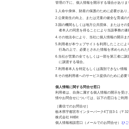
管理の下に、個人情報を開示する場合がありま
1.人命や身体、財産の保護のために必要があ
2.公衆衛生の向上、または児童の健全な育成
3.国の機関もしくは地方公共団体、またはそ
者本人の同意を得ることにより当該事務の遂
4.その他法令により、当社に個人情報の開示
5.利用者が本ウェブサイトを利用したことに
行為の上で、必要とされた情報を求められた
6.当社が営業の全てもしくは一部を第三者に
に譲渡する場合。
7.利用者本人を特定もしくは識別できない情報
8.その他利用者へのサービス提供のために必要
個人情報に関する問合せ窓口
利用者は、自身に属する個人情報の開示を受け
情やお問合せについては、以下の窓口をご利用
［書信でのお問合せ］
栃木県宇都宮市インターパーク4丁目3-1（〒321
株式会社 HitBit
個人情報相談窓口（メールでのお問合せ）:
ひご