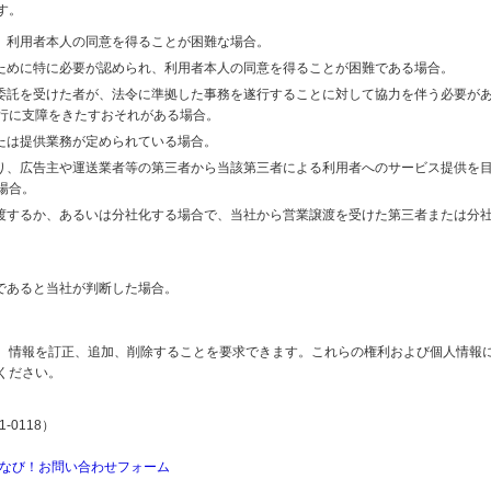
す。
り、利用者本人の同意を得ることが困難な場合。
のために特に必要が認められ、利用者本人の同意を得ることが困難である場合。
の委託を受けた者が、法令に準拠した事務を遂行することに対して協力を伴う必要が
行に支障をきたすおそれがある場合。
または提供業務が定められている場合。
より、広告主や運送業者等の第三者から当該第三者による利用者へのサービス提供を
場合。
譲渡するか、あるいは分社化する場合で、当社から営業譲渡を受けた第三者または分
であると当社が判断した場合。
、情報を訂正、追加、削除することを要求できます。これらの権利および個人情報
ください。
-0118）
なび！お問い合わせフォーム