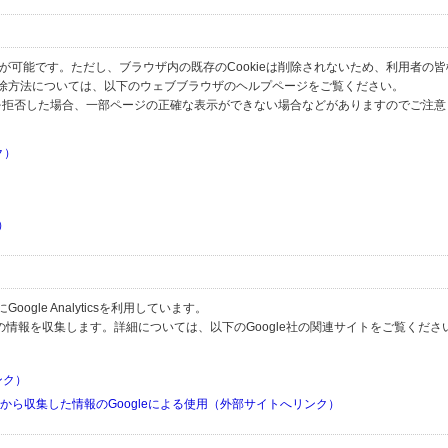
とが可能です。ただし、ブラウザ内の既存のCookieは削除されないため、利用者の
除方法については、以下のウェブブラウザのヘルプページをご覧ください。
の受信を拒否した場合、一部ページの正確な表示ができない場合などがありますのでご注
ク）
）
）
）
gle Analyticsを利用しています。
用して利用者の情報を収集します。詳細については、以下のGoogle社の関連サイトをご覧くださ
リンク）
リから収集した情報のGoogleによる使用（外部サイトへリンク）