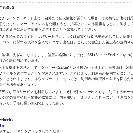
する事項
スできるインターネット上で、自発的に個人情報を開示した場合、その情報は他の利
意ください。メールアドレスを公開すると、掲示されている情報をもとに、望まし
自己の責任において情報を発信することを認識してください。
のできる第三者のサイトおよびサービス、もしくは懸賞や販促活動を通して個人情報
イバシーに関する規約を定めています。当社は、これらの独立した第三者の規約や
、改ざん、なりすまし、盗聴の危険に対しては、SSL(Secure Socket Layer
報の保護に努めています。
を収集する方法として、クッキー(Cookie)という技術があります。当技術は、利
ファイルを送付することで援用されますが、これにより、利用者の使用するコンピ
ることは出来ません。本ウェブサイトにおいては、利用者の利便性の向上を図るた
用する場合があります。
の第三者が行うサービスを利用しています。それぞれのサービスでは、利用するデー
その他の目的や個人情報の収集には一切使用いたしません。これらのデータ連携を
おいて、手順に従い無効化してください。
ebook）
tml
解除する」ボタンをクリックしてください。