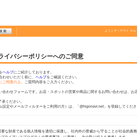
ようこそ！
ゲスト
さん
プライバシーポリシーへのご同意
を
ヘルプ
にご紹介しております。
合わせいただく前に、
ヘルプ
をご確認ください。
にご同意の上
、ご質問内容をご入力ください。
い合わせフォームです。お店・スポットの営業や商品に関するお問い合わせは、お
了承ください。
定やメールフィルターをご利用の方）は、「@higonavi.net」を登録してくだ
個人の重要な財産である個人情報を適切に保護し、社内外の脅威から守ることが社会的責