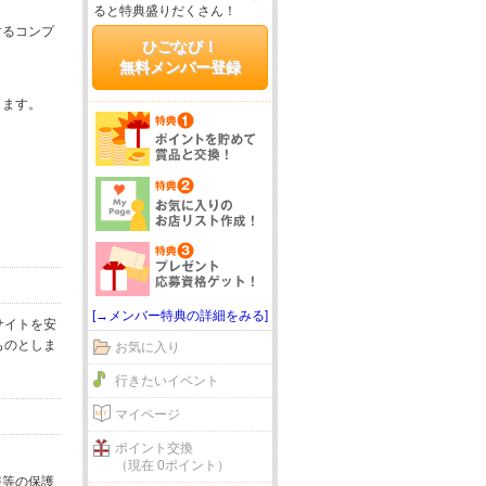
ると特典盛りだくさん！
するコンプ
ひごなび！
無料メンバー登録
じます。
[→メンバー特典の詳細をみる]
サイトを安
ものとしま
お気に入り
行きたいイベント
マイページ
ポイント交換
（現在 0ポイント）
報等の保護