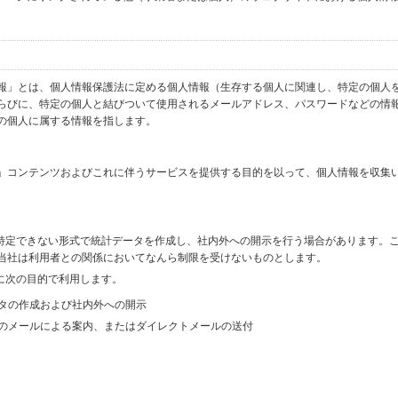
報」とは、個人情報保護法に定める個人情報（生存する個人に関連し、特定の個人
らびに、特定の個人と結びついて使用されるメールアドレス、パスワードなどの情
の個人に属する情報を指します。
」コンテンツおよびこれに伴うサービスを提供する目的を以って、個人情報を収集
を特定できない形式で統計データを作成し、社内外への開示を行う場合があります。
当社は利用者との関係においてなんら制限を受けないものとします。
に次の目的で利用します。
ータの作成および社内外への開示
等のメールによる案内、またはダイレクトメールの送付