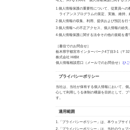
考え、JIS Q 15001「個人情報保護に関
1.個人情報保護の重要性について、従業員へ
ライアンスプログラムの策定、実施、維持、
2.個人情報の収集、利用、提供および預託を
3.個人情報への不正アクセス、個人情報の紛
4.個人情報保護に関する法令その他の規範を遵
［書信でのお問合せ］
栃木県宇都宮市インターパーク4丁目3-1（〒321
株式会社 HitBit
個人情報相談窓口（メールでのお問合せ）:
ひご
プライバシーポリシー
当社は、当社が保有する個人情報において、個
心して利用しうる体制の構築を目的として、プ
す。
適用範囲
1.「プライバシーポリシー」は、本ウェブサ
2.「プライバシーポリシー」は、当社のウェ