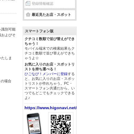
登録情報確認
最近見たお店・スポット
を識別可能
スマートフォン版
報およびそ
クチコミ数順で並び替えができ
ちゃう！
モバイル端末での検索結果もク
チコミ数順で並び替えができち
いたしま
ゃうよ☆
お気に入りのお店・スポットリ
ストを持ち運べる！
ひごなび！メンバーに登録
する
と、お気に入りのお店・スポッ
この場合
トリストが作れちゃう。PC・
スマートフォン共通だから、い
つでもどこでもチェックできる
よ♪
https://www.higonavi.net/