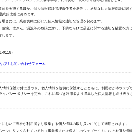
するコンプライアンスプログラムの要求事項」に準拠し、次の取り組みを推進します。
の教育を実施するほか、個人情報保護管理責任者を選任し、適切な個人情報保護に関
継続的改善に努めます。
行う場合には、業務実態に応じた個人情報の適切な管理を努めます。
失、破壊、改ざん、漏洩等の危険に対し、予防ならびに是正に関する適切な措置を講
守します。
-0118）
なび！お問い合わせフォーム
人情報保護方針に基づき、個人情報を適切に保護するとともに、利用者が本ウェブ
ライバシーポリシーを定め、これに基づき利用者より収集した個人情報を取り扱う
イトにおいて当社が利用者より収集する個人情報の取り扱いに関して適用されます。
ブページにリンクされている他（事業者または個人）のウェブサイトにおける個人情