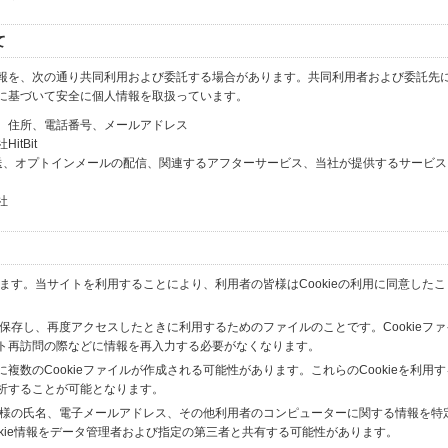
て
報を、次の通り共同利用および委託する場合があります。共同利用者および委託先
に基づいて安全に個人情報を取扱っています。
、住所、電話番号、メールアドレス
tBit
送、オプトインメールの配信、関連するアフターサービス、当社が提供するサービス
社
います。当サイトを利用することにより、利用者の皆様はCookieの利用に同意した
間保存し、再度アクセスしたときに利用するためのファイルのことです。Cookieフ
ト再訪問の際などに情報を再入力する必要がなくなります。
数のCookieファイルが作成される可能性があります。これらのCookieを利用
析することが可能となります。
の皆様の氏名、電子メールアドレス、その他利用者のコンピューターに関する情報を特
okie情報をデータ管理者および指定の第三者と共有する可能性があります。