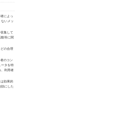
用者によっ
くないメッ
を収集して
活動等に関
)などの合理
用者のコン
ュータを特
め、利用者
タは効果的
無効にした