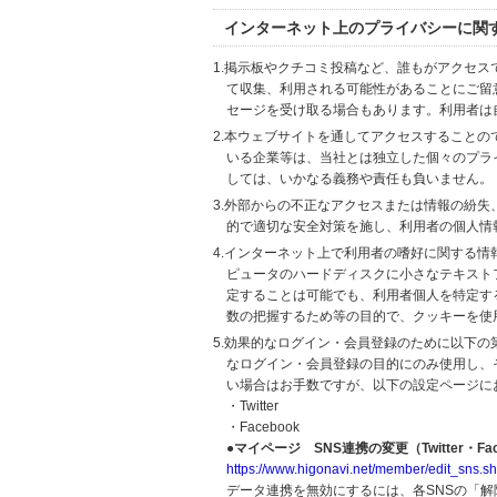
インターネット上のプライバシーに関
1.掲示板やクチコミ投稿など、誰もがアクセ
て収集、利用される可能性があることにご留
セージを受け取る場合もあります。利用者は
2.本ウェブサイトを通してアクセスすること
いる企業等は、当社とは独立した個々のプラ
しては、いかなる義務や責任も負いません。
3.外部からの不正なアクセスまたは情報の紛失、破壊
的で適切な安全対策を施し、利用者の個人情
4.インターネット上で利用者の嗜好に関する情報
ピュータのハードディスクに小さなテキスト
定することは可能でも、利用者個人を特定す
数の把握するため等の目的で、クッキーを使
5.効果的なログイン・会員登録のために以下
なログイン・会員登録の目的にのみ使用し、
い場合はお手数ですが、以下の設定ページに
・Twitter
・Facebook
●マイページ SNS連携の変更（Twitter・Fac
https://www.higonavi.net/member/edit_sns.sh
データ連携を無効にするには、各SNSの「