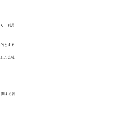
あり、利用
目的とする
社した会社
に関する苦