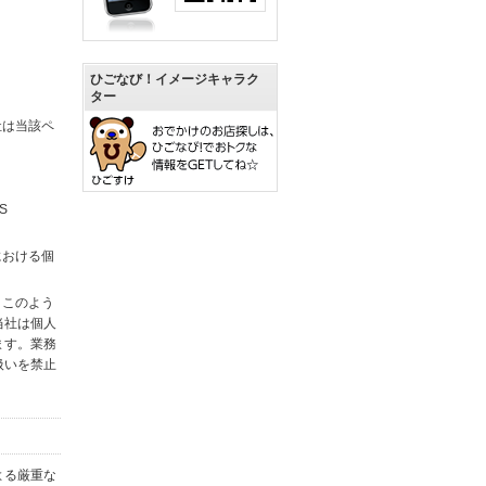
ひごなび！イメージキャラク
ター
社は当該ペ
S
における個
。このよう
当社は個人
ます。業務
扱いを禁止
よる厳重な