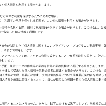
なく個人情報を利用する場合があります。
財産など重大な利益を保護するために必要な場合。
め、利用者の同意を得られる範囲で、この他の情報を利用する場合があります。
個人情報を収集する際、個別に利用目的を明示する場合があります。この場合は、当
内で収集した個人情報を利用します。
格協会が制定した「個人情報に関するコンプライアンス・プログラムの要求事項 JI
備し、適切な管理を行います。
へのアクセスについては、アクセス権限を設定することで参照可能性を限定し、社内
を行います。
送の手配、統計データの作成等の業務を社外の業務提携者に委託する場合があります
トを通して収集した個人情報を業務提携者に預託する場合があります。この場合、
個人情報の管理、再委託の禁止、損害賠償義務等について業務委託契約書を締結し
個人情報を厳重に管理するとともに、当社が指定した範囲を超えた個人情報の取り
に開示することはありません。ただし、以下に挙げる状況下において、当社規定に