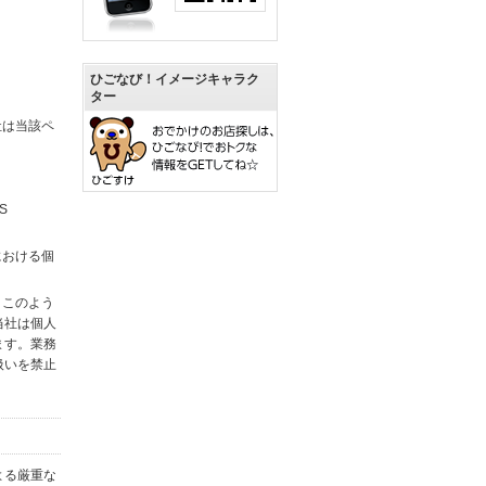
ひごなび！イメージキャラク
ター
社は当該ペ
S
における個
。このよう
当社は個人
ます。業務
扱いを禁止
よる厳重な