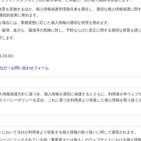
するコンプライアンスプログラムの要求事項」に準拠し、次の取り組みを推進します。
の教育を実施するほか、個人情報保護管理責任者を選任し、適切な個人情報保護に関
継続的改善に努めます。
行う場合には、業務実態に応じた個人情報の適切な管理を努めます。
失、破壊、改ざん、漏洩等の危険に対し、予防ならびに是正に関する適切な措置を講
守します。
-0118）
なび！お問い合わせフォーム
人情報保護方針に基づき、個人情報を適切に保護するとともに、利用者が本ウェブ
ライバシーポリシーを定め、これに基づき利用者より収集した個人情報を取り扱う
イトにおいて当社が利用者より収集する個人情報の取り扱いに関して適用されます。
ブページにリンクされている他（事業者または個人）のウェブサイトにおける個人情