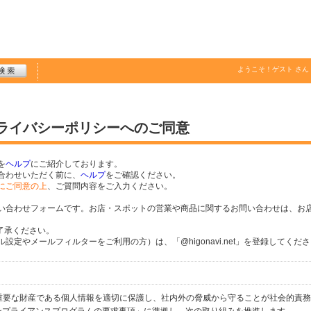
ようこそ！
ゲスト
さん
プライバシーポリシーへのご同意
を
ヘルプ
にご紹介しております。
合わせいただく前に、
ヘルプ
をご確認ください。
にご同意の上
、ご質問内容をご入力ください。
い合わせフォームです。お店・スポットの営業や商品に関するお問い合わせは、お
了承ください。
定やメールフィルターをご利用の方）は、「@higonavi.net」を登録してくだ
個人の重要な財産である個人情報を適切に保護し、社内外の脅威から守ることが社会的責