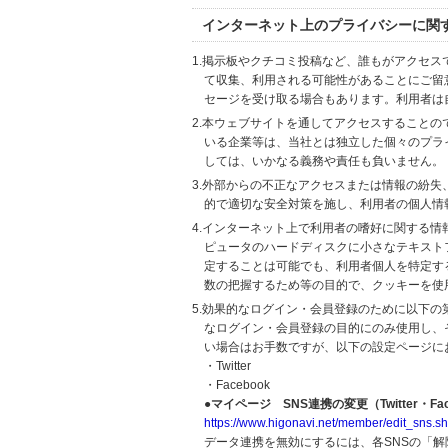
インターネット上のプライバシーに関
1.掲示板やクチコミ投稿など、誰もがアクセ
て収集、利用される可能性があることにご留
セージを受け取る場合もあります。利用者は
2.本ウェブサイトを通してアクセスすること
いる企業等は、当社とは独立した個々のプラ
しては、いかなる義務や責任も負いません。
3.外部からの不正なアクセスまたは情報の紛失、破壊
的で適切な安全対策を施し、利用者の個人情
4.インターネット上で利用者の嗜好に関する情報
ピュータのハードディスクに小さなテキスト
定することは可能でも、利用者個人を特定す
数の把握するため等の目的で、クッキーを使
5.効果的なログイン・会員登録のために以下
なログイン・会員登録の目的にのみ使用し、
い場合はお手数ですが、以下の設定ページに
・Twitter
・Facebook
●マイページ SNS連携の変更（Twitter・Fac
https://www.higonavi.net/member/edit_sns.sh
データ連携を無効にするには、各SNSの「