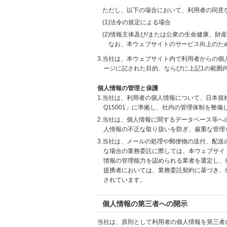
ただし、以下の場合において、利用者の同意
(1)法令の規定による場合
(2)情報主体及び/または公衆の生命健康、
なお、本ウェブサイトのサービス向上のた
3.当社は、本ウェブサイト内で利用者からの
ージに記された目的、ならびに上記1の範囲
個人情報の管理と保護
1.当社は、利用者の個人情報について、日本規
Q15001」に準拠し、社内の管理体制を整
2.当社は、個人情報に関するデータベース等
人情報の不正な取り扱いを防ぎ、厳重な管理
3.当社は、メールの処理や郵便物の送付、配
な場合の業務委託に際しては、本ウェブサイ
情報の管理能力を認められる業者を選定し、
提携者においては、業務委託契約に基づき、
されています。
個人情報の第三者への開示
当社は、原則として利用者の個人情報を第三者