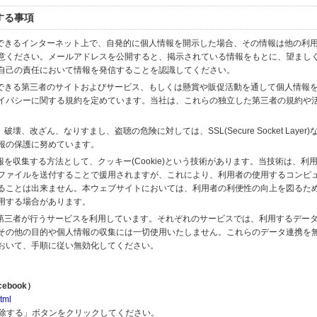
する事項
スできるインターネット上で、自発的に個人情報を開示した場合、その情報は他の利
意ください。メールアドレスを公開すると、掲示されている情報をもとに、望まし
自己の責任において情報を発信することを認識してください。
のできる第三者のサイトおよびサービス、もしくは懸賞や販促活動を通して個人情報
イバシーに関する規約を定めています。当社は、これらの独立した第三者の規約や
、改ざん、なりすまし、盗聴の危険に対しては、SSL(Secure Socket Layer
報の保護に努めています。
を収集する方法として、クッキー(Cookie)という技術があります。当技術は、利
ファイルを送付することで援用されますが、これにより、利用者の使用するコンピ
ることは出来ません。本ウェブサイトにおいては、利用者の利便性の向上を図るた
用する場合があります。
の第三者が行うサービスを利用しています。それぞれのサービスでは、利用するデー
その他の目的や個人情報の収集には一切使用いたしません。これらのデータ連携を
おいて、手順に従い無効化してください。
ebook）
tml
解除する」ボタンをクリックしてください。