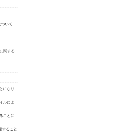
について
に関する
ことになり
ァイルによ
することに
定すること