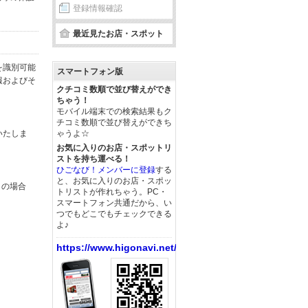
登録情報確認
最近見たお店・スポット
を識別可能
スマートフォン版
報およびそ
クチコミ数順で並び替えができ
ちゃう！
モバイル端末での検索結果もク
チコミ数順で並び替えができち
いたしま
ゃうよ☆
お気に入りのお店・スポットリ
ストを持ち運べる！
ひごなび！メンバーに登録
する
と、お気に入りのお店・スポッ
この場合
トリストが作れちゃう。PC・
スマートフォン共通だから、い
つでもどこでもチェックできる
よ♪
https://www.higonavi.net/