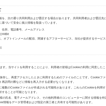
て
報を、次の通り共同利用および委託する場合があります。共同利用者および委託先
に基づいて安全に個人情報を取扱っています。
、住所、電話番号、メールアドレス
tBit
送、オプトインメールの配信、関連するアフターサービス、当社が提供するサービス
社
います。当サイトを利用することにより、利用者の皆様はCookieの利用に同意した
間保存し、再度アクセスしたときに利用するためのファイルのことです。Cookieフ
ト再訪問の際などに情報を再入力する必要がなくなります。
数のCookieファイルが作成される可能性があります。これらのCookieを利用
析することが可能となります。
の皆様の氏名、電子メールアドレス、その他利用者のコンピューターに関する情報を特
okie情報をデータ管理者および指定の第三者と共有する可能性があります。