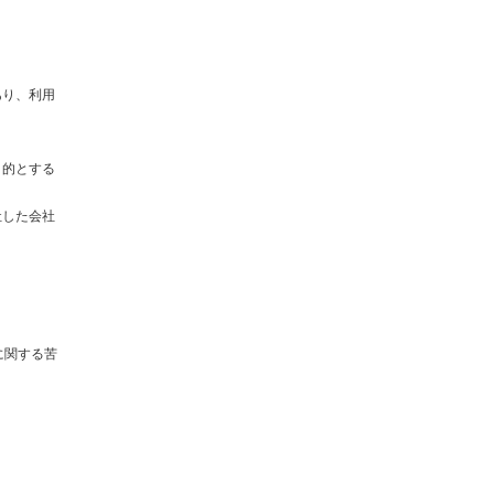
あり、利用
目的とする
社した会社
に関する苦