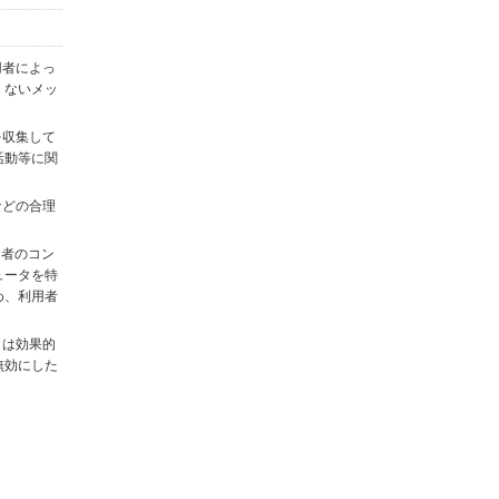
用者によっ
くないメッ
を収集して
活動等に関
)などの合理
用者のコン
ュータを特
め、利用者
タは効果的
無効にした