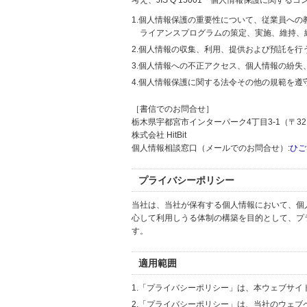
考え、JIS Q 15001「個人情報保護に関
1.個人情報保護の重要性について、従業員へ
ライアンスプログラムの策定、実施、維持、
2.個人情報の収集、利用、提供および預託を
3.個人情報への不正アクセス、個人情報の紛
4.個人情報保護に関する法令その他の規範を遵
［書信でのお問合せ］
栃木県宇都宮市インターパーク4丁目3-1（〒321
株式会社 HitBit
個人情報相談窓口（メールでのお問合せ）:
ひご
プライバシーポリシー
当社は、当社が保有する個人情報において、個
心して利用しうる体制の構築を目的として、プ
す。
適用範囲
1.「プライバシーポリシー」は、本ウェブサ
2.「プライバシーポリシー」は、当社のウェ