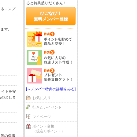
ると特典盛りだくさん！
するコンプ
ひごなび！
無料メンバー登録
じます。
[→メンバー特典の詳細をみる]
サイトを安
ものとしま
お気に入り
行きたいイベント
マイページ
ポイント交換
（現在 0ポイント）
報等の保護