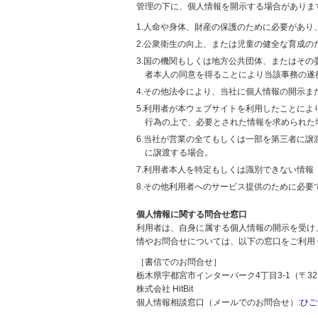
管理の下に、個人情報を開示する場合がありま
1.人命や身体、財産の保護のために必要があ
2.公衆衛生の向上、または児童の健全な育成
3.国の機関もしくは地方公共団体、またはそ
者本人の同意を得ることにより当該事務の遂
4.その他法令により、当社に個人情報の開示
5.利用者が本ウェブサイトを利用したことに
行為の上で、必要とされた情報を求められた
6.当社が営業の全てもしくは一部を第三者に
に譲渡する場合。
7.利用者本人を特定もしくは識別できない情報
8.その他利用者へのサービス提供のために必要
個人情報に関する問合せ窓口
利用者は、自身に属する個人情報の開示を受け
情やお問合せについては、以下の窓口をご利用
［書信でのお問合せ］
栃木県宇都宮市インターパーク4丁目3-1（〒321
株式会社 HitBit
個人情報相談窓口（メールでのお問合せ）:
ひご