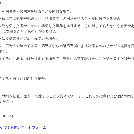
す。
り、利用者本人の同意を得ることが困難な場合。
のために特に必要が認められ、利用者本人の同意を得ることが困難である場合。
の委託を受けた者が、法令に準拠した事務を遂行することに対して協力を伴う必要が
行に支障をきたすおそれがある場合。
または提供業務が定められている場合。
より、広告主や運送業者等の第三者から当該第三者による利用者へのサービス提供を
場合。
譲渡するか、あるいは分社化する場合で、当社から営業譲渡を受けた第三者または分
であると当社が判断した場合。
、情報を訂正、追加、削除することを要求できます。これらの権利および個人情報
ください。
-0118）
なび！お問い合わせフォーム