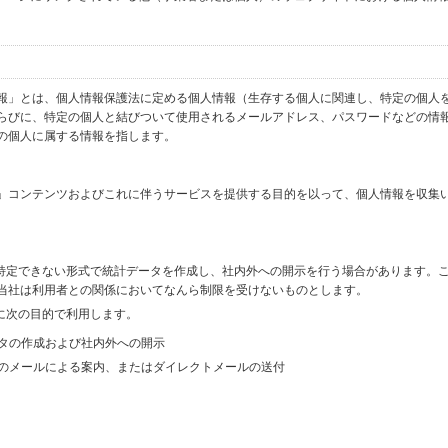
報」とは、個人情報保護法に定める個人情報（生存する個人に関連し、特定の個人
らびに、特定の個人と結びついて使用されるメールアドレス、パスワードなどの情
の個人に属する情報を指します。
」コンテンツおよびこれに伴うサービスを提供する目的を以って、個人情報を収集
を特定できない形式で統計データを作成し、社内外への開示を行う場合があります。
当社は利用者との関係においてなんら制限を受けないものとします。
に次の目的で利用します。
ータの作成および社内外への開示
等のメールによる案内、またはダイレクトメールの送付