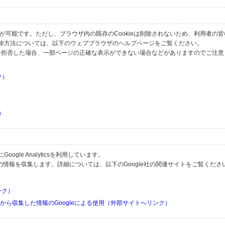
とが可能です。ただし、ブラウザ内の既存のCookieは削除されないため、利用者の
除方法については、以下のウェブブラウザのヘルプページをご覧ください。
の受信を拒否した場合、一部ページの正確な表示ができない場合などがありますのでご注
ク）
）
）
）
gle Analyticsを利用しています。
用して利用者の情報を収集します。詳細については、以下のGoogle社の関連サイトをご覧くださ
リンク）
リから収集した情報のGoogleによる使用（外部サイトへリンク）