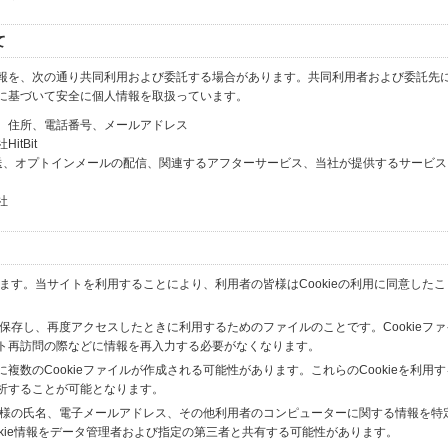
て
報を、次の通り共同利用および委託する場合があります。共同利用者および委託先
に基づいて安全に個人情報を取扱っています。
、住所、電話番号、メールアドレス
tBit
送、オプトインメールの配信、関連するアフターサービス、当社が提供するサービス
社
います。当サイトを利用することにより、利用者の皆様はCookieの利用に同意した
間保存し、再度アクセスしたときに利用するためのファイルのことです。Cookieフ
ト再訪問の際などに情報を再入力する必要がなくなります。
数のCookieファイルが作成される可能性があります。これらのCookieを利用
析することが可能となります。
の皆様の氏名、電子メールアドレス、その他利用者のコンピューターに関する情報を特
okie情報をデータ管理者および指定の第三者と共有する可能性があります。