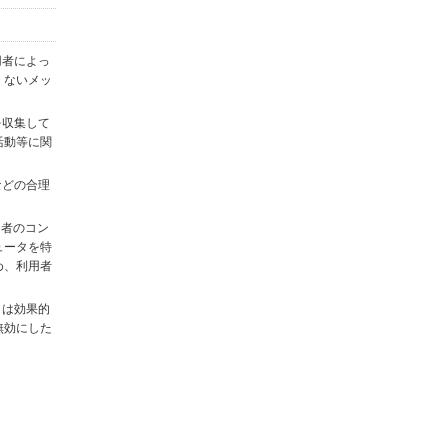
用者によっ
くないメッ
を収集して
活動等に関
)などの合理
用者のコン
ュータを特
め、利用者
タは効果的
無効にした