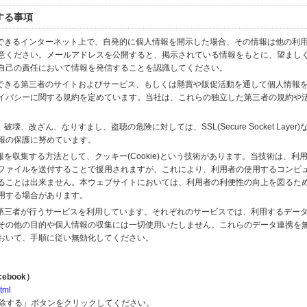
する事項
スできるインターネット上で、自発的に個人情報を開示した場合、その情報は他の利
意ください。メールアドレスを公開すると、掲示されている情報をもとに、望まし
自己の責任において情報を発信することを認識してください。
のできる第三者のサイトおよびサービス、もしくは懸賞や販促活動を通して個人情報
イバシーに関する規約を定めています。当社は、これらの独立した第三者の規約や
、改ざん、なりすまし、盗聴の危険に対しては、SSL(Secure Socket Layer
報の保護に努めています。
を収集する方法として、クッキー(Cookie)という技術があります。当技術は、利
ファイルを送付することで援用されますが、これにより、利用者の使用するコンピ
ることは出来ません。本ウェブサイトにおいては、利用者の利便性の向上を図るた
用する場合があります。
の第三者が行うサービスを利用しています。それぞれのサービスでは、利用するデー
その他の目的や個人情報の収集には一切使用いたしません。これらのデータ連携を
おいて、手順に従い無効化してください。
ebook）
tml
解除する」ボタンをクリックしてください。