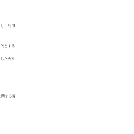
あり、利用
目的とする
社した会社
に関する苦