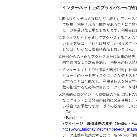
インターネット上のプライバシーに関
1.掲示板やクチコミ投稿など、誰もがアクセ
て収集、利用される可能性があることにご留
セージを受け取る場合もあります。利用者は
2.本ウェブサイトを通してアクセスすること
いる企業等は、当社とは独立した個々のプラ
しては、いかなる義務や責任も負いません。
3.外部からの不正なアクセスまたは情報の紛失、破壊
的で適切な安全対策を施し、利用者の個人情
4.インターネット上で利用者の嗜好に関する情報
ピュータのハードディスクに小さなテキスト
定することは可能でも、利用者個人を特定す
数の把握するため等の目的で、クッキーを使
5.効果的なログイン・会員登録のために以下
なログイン・会員登録の目的にのみ使用し、
い場合はお手数ですが、以下の設定ページに
・Twitter
・Facebook
●マイページ SNS連携の変更（Twitter・Fac
https://www.higonavi.net/member/edit_sns.sh
データ連携を無効にするには、各SNSの「