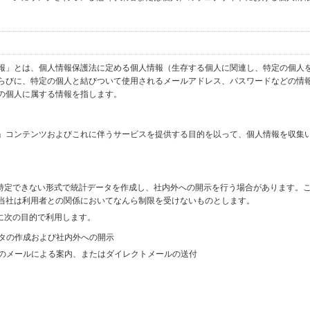
報」とは、個人情報保護法に定める個人情報（生存する個人に関連し、特定の個人
らびに、特定の個人と結びついて使用されるメールアドレス、パスワードなどの情
の個人に属する情報を指します。
」コンテンツおよびこれに伴うサービスを提供する目的を以って、個人情報を収集
を特定できない形式で統計データを作成し、社内外への開示を行う場合があります。
当社は利用者との関係においてなんら制限を受けないものとします。
に次の目的で利用します。
ータの作成および社内外への開示
等のメールによる案内、またはダイレクトメールの送付