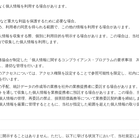
なく個人情報を利用する場合があります。
財産など重大な利益を保護するために必要な場合。
め、利用者の同意を得られる範囲で、この他の情報を利用する場合があります。
個人情報を収集する際、個別に利用目的を明示する場合があります。この場合は、当
内で収集した個人情報を利用します。
格協会が制定した「個人情報に関するコンプライアンス・プログラムの要求事項 JI
備し、適切な管理を行います。
へのアクセスについては、アクセス権限を設定することで参照可能性を限定し、社内
を行います。
送の手配、統計データの作成等の業務を社外の業務提携者に委託する場合があります
トを通して収集した個人情報を業務提携者に預託する場合があります。この場合、
個人情報の管理、再委託の禁止、損害賠償義務等について業務委託契約書を締結し
個人情報を厳重に管理するとともに、当社が指定した範囲を超えた個人情報の取り
に開示することはありません。ただし、以下に挙げる状況下において、当社規定に