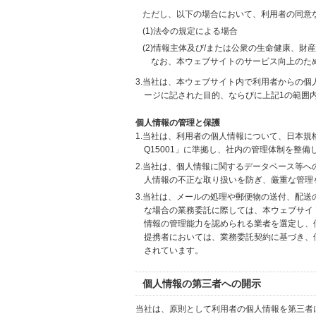
ただし、以下の場合において、利用者の同意
(1)法令の規定による場合
(2)情報主体及び/または公衆の生命健康、
なお、本ウェブサイトのサービス向上のた
3.当社は、本ウェブサイト内で利用者からの
ージに記された目的、ならびに上記1の範囲
個人情報の管理と保護
1.当社は、利用者の個人情報について、日本規
Q15001」に準拠し、社内の管理体制を整
2.当社は、個人情報に関するデータベース等
人情報の不正な取り扱いを防ぎ、厳重な管理
3.当社は、メールの処理や郵便物の送付、配
な場合の業務委託に際しては、本ウェブサイ
情報の管理能力を認められる業者を選定し、
提携者においては、業務委託契約に基づき、
されています。
個人情報の第三者への開示
当社は、原則として利用者の個人情報を第三者