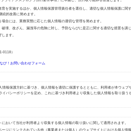
するコンプライアンスプログラムの要求事項」に準拠し、次の取り組みを推進します。
の教育を実施するほか、個人情報保護管理責任者を選任し、適切な個人情報保護に関
継続的改善に努めます。
行う場合には、業務実態に応じた個人情報の適切な管理を努めます。
失、破壊、改ざん、漏洩等の危険に対し、予防ならびに是正に関する適切な措置を講
守します。
-0118）
なび！お問い合わせフォーム
人情報保護方針に基づき、個人情報を適切に保護するとともに、利用者が本ウェブ
ライバシーポリシーを定め、これに基づき利用者より収集した個人情報を取り扱う
イトにおいて当社が利用者より収集する個人情報の取り扱いに関して適用されます。
ブページにリンクされている他（事業者または個人）のウェブサイトにおける個人情