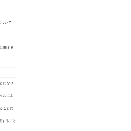
について
に関する
ことになり
ァイルによ
することに
定すること