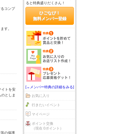
ると特典盛りだくさん！
するコンプ
ひごなび！
無料メンバー登録
じます。
[→メンバー特典の詳細をみる]
サイトを安
ものとしま
お気に入り
行きたいイベント
マイページ
ポイント交換
（現在 0ポイント）
報等の保護