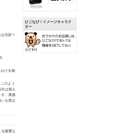
ひごなび！イメージキャラク
ター
社は当該ペ
S
における個
。このよう
当社は個人
ます。業務
扱いを禁止
よる厳重な