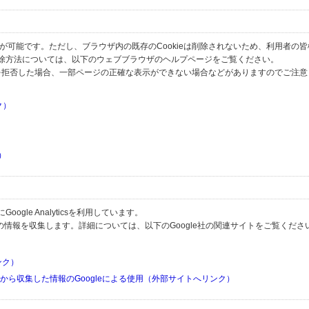
とが可能です。ただし、ブラウザ内の既存のCookieは削除されないため、利用者の
除方法については、以下のウェブブラウザのヘルプページをご覧ください。
の受信を拒否した場合、一部ページの正確な表示ができない場合などがありますのでご注
ク）
）
）
）
gle Analyticsを利用しています。
用して利用者の情報を収集します。詳細については、以下のGoogle社の関連サイトをご覧くださ
リンク）
リから収集した情報のGoogleによる使用（外部サイトへリンク）