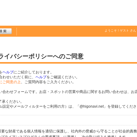
ようこそ！
ゲスト
さん
プライバシーポリシーへのご同意
を
ヘルプ
にご紹介しております。
合わせいただく前に、
ヘルプ
をご確認ください。
にご同意の上
、ご質問内容をご入力ください。
い合わせフォームです。お店・スポットの営業や商品に関するお問い合わせは、お
了承ください。
定やメールフィルターをご利用の方）は、「@higonavi.net」を登録してくだ
個人の重要な財産である個人情報を適切に保護し、社内外の脅威から守ることが社会的責