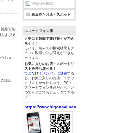
登録情報確認
最近見たお店・スポット
を識別可能
スマートフォン版
報およびそ
クチコミ数順で並び替えができ
ちゃう！
モバイル端末での検索結果もク
チコミ数順で並び替えができち
いたしま
ゃうよ☆
お気に入りのお店・スポットリ
ストを持ち運べる！
ひごなび！メンバーに登録
する
と、お気に入りのお店・スポッ
この場合
トリストが作れちゃう。PC・
スマートフォン共通だから、い
つでもどこでもチェックできる
よ♪
https://www.higonavi.net/