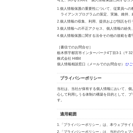
考え、JIS Q 15001「個人情報保護に関
1.個人情報保護の重要性について、従業員へ
ライアンスプログラムの策定、実施、維持、
2.個人情報の収集、利用、提供および預託を
3.個人情報への不正アクセス、個人情報の紛
4.個人情報保護に関する法令その他の規範を遵
［書信でのお問合せ］
栃木県宇都宮市インターパーク4丁目3-1（〒321
株式会社 HitBit
個人情報相談窓口（メールでのお問合せ）:
ひご
プライバシーポリシー
当社は、当社が保有する個人情報において、個
心して利用しうる体制の構築を目的として、プ
す。
適用範囲
1.「プライバシーポリシー」は、本ウェブサ
2.「プライバシーポリシー」は、当社のウェ