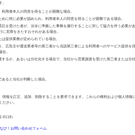
す。
り、利用者本人の同意を得ることが困難な場合。
のために特に必要が認められ、利用者本人の同意を得ることが困難である場合。
の委託を受けた者が、法令に準拠した事務を遂行することに対して協力を伴う必要が
行に支障をきたすおそれがある場合。
または提供業務が定められている場合。
より、広告主や運送業者等の第三者から当該第三者による利用者へのサービス提供を
場合。
譲渡するか、あるいは分社化する場合で、当社から営業譲渡を受けた第三者または分
であると当社が判断した場合。
、情報を訂正、追加、削除することを要求できます。これらの権利および個人情報
ください。
-0118）
なび！お問い合わせフォーム