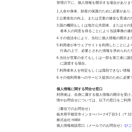
管理の下に、個人情報を開示する場合がありま
1.人命や身体、財産の保護のために必要があ
2.公衆衛生の向上、または児童の健全な育成
3.国の機関もしくは地方公共団体、またはそ
者本人の同意を得ることにより当該事務の遂
4.その他法令により、当社に個人情報の開示
5.利用者が本ウェブサイトを利用したことに
行為の上で、必要とされた情報を求められた
6.当社が営業の全てもしくは一部を第三者に
に譲渡する場合。
7.利用者本人を特定もしくは識別できない情報
8.その他利用者へのサービス提供のために必要
個人情報に関する問合せ窓口
利用者は、自身に属する個人情報の開示を受け
情やお問合せについては、以下の窓口をご利用
［書信でのお問合せ］
栃木県宇都宮市インターパーク4丁目3-1（〒321
株式会社 HitBit
個人情報相談窓口（メールでのお問合せ）:
ひご