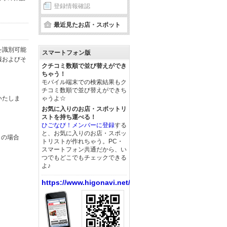
登録情報確認
最近見たお店・スポット
を識別可能
スマートフォン版
報およびそ
クチコミ数順で並び替えができ
ちゃう！
モバイル端末での検索結果もク
チコミ数順で並び替えができち
いたしま
ゃうよ☆
お気に入りのお店・スポットリ
ストを持ち運べる！
ひごなび！メンバーに登録
する
と、お気に入りのお店・スポッ
この場合
トリストが作れちゃう。PC・
スマートフォン共通だから、い
つでもどこでもチェックできる
よ♪
https://www.higonavi.net/