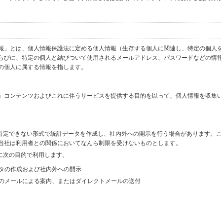
報」とは、個人情報保護法に定める個人情報（生存する個人に関連し、特定の個人
らびに、特定の個人と結びついて使用されるメールアドレス、パスワードなどの情
の個人に属する情報を指します。
」コンテンツおよびこれに伴うサービスを提供する目的を以って、個人情報を収集
を特定できない形式で統計データを作成し、社内外への開示を行う場合があります。
当社は利用者との関係においてなんら制限を受けないものとします。
に次の目的で利用します。
ータの作成および社内外への開示
等のメールによる案内、またはダイレクトメールの送付