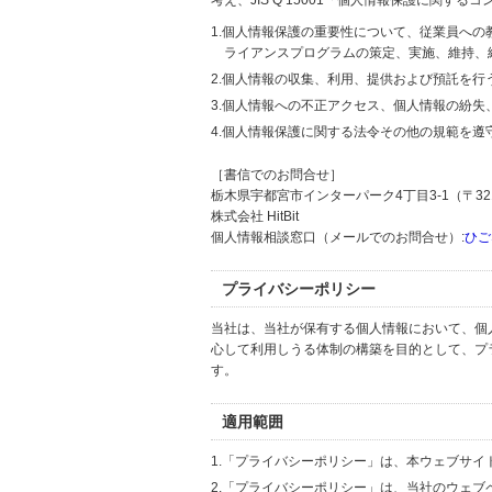
考え、JIS Q 15001「個人情報保護に関
1.個人情報保護の重要性について、従業員へ
ライアンスプログラムの策定、実施、維持、
2.個人情報の収集、利用、提供および預託を
3.個人情報への不正アクセス、個人情報の紛
4.個人情報保護に関する法令その他の規範を遵
［書信でのお問合せ］
栃木県宇都宮市インターパーク4丁目3-1（〒321
株式会社 HitBit
個人情報相談窓口（メールでのお問合せ）:
ひご
プライバシーポリシー
当社は、当社が保有する個人情報において、個
心して利用しうる体制の構築を目的として、プ
す。
適用範囲
1.「プライバシーポリシー」は、本ウェブサ
2.「プライバシーポリシー」は、当社のウェ