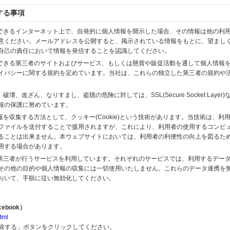
する事項
スできるインターネット上で、自発的に個人情報を開示した場合、その情報は他の利
意ください。メールアドレスを公開すると、掲示されている情報をもとに、望まし
自己の責任において情報を発信することを認識してください。
のできる第三者のサイトおよびサービス、もしくは懸賞や販促活動を通して個人情報
イバシーに関する規約を定めています。当社は、これらの独立した第三者の規約や
、改ざん、なりすまし、盗聴の危険に対しては、SSL(Secure Socket Layer
報の保護に努めています。
を収集する方法として、クッキー(Cookie)という技術があります。当技術は、利
ファイルを送付することで援用されますが、これにより、利用者の使用するコンピ
ることは出来ません。本ウェブサイトにおいては、利用者の利便性の向上を図るた
用する場合があります。
の第三者が行うサービスを利用しています。それぞれのサービスでは、利用するデー
その他の目的や個人情報の収集には一切使用いたしません。これらのデータ連携を
おいて、手順に従い無効化してください。
ebook）
tml
解除する」ボタンをクリックしてください。