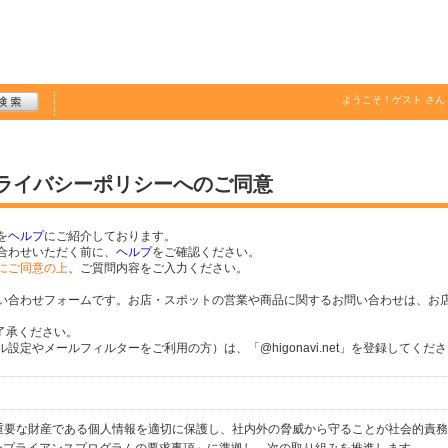
ようこそ！
ゲスト
さん
プライバシーポリシーへのご同意
を
ヘルプ
にご紹介しております。
合わせいただく前に、
ヘルプ
をご確認ください。
にご同意の上
、ご質問内容をご入力ください。
い合わせフォームです。お店・スポットの営業や商品に関するお問い合わせは、お
了承ください。
定やメールフィルターをご利用の方）は、「@higonavi.net」を登録してくだ
個人の重要な財産である個人情報を適切に保護し、社内外の脅威から守ることが社会的責