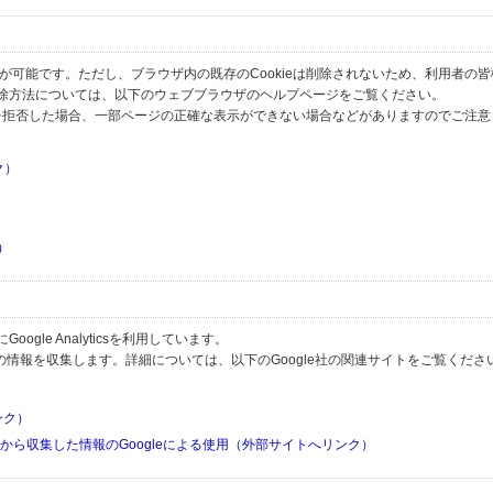
とが可能です。ただし、ブラウザ内の既存のCookieは削除されないため、利用者の
除方法については、以下のウェブブラウザのヘルプページをご覧ください。
の受信を拒否した場合、一部ページの正確な表示ができない場合などがありますのでご注
ク）
）
）
）
gle Analyticsを利用しています。
用して利用者の情報を収集します。詳細については、以下のGoogle社の関連サイトをご覧くださ
リンク）
リから収集した情報のGoogleによる使用（外部サイトへリンク）