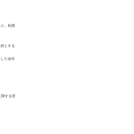
あり、利用
目的とする
社した会社
に関する苦