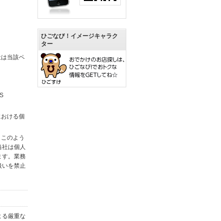
ひごなび！イメージキャラク
ター
社は当該ペ
S
における個
。このよう
当社は個人
ます。業務
扱いを禁止
よる厳重な