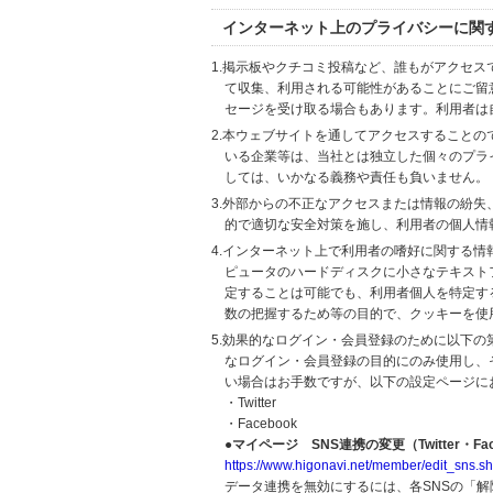
インターネット上のプライバシーに関
1.掲示板やクチコミ投稿など、誰もがアクセ
て収集、利用される可能性があることにご留
セージを受け取る場合もあります。利用者は
2.本ウェブサイトを通してアクセスすること
いる企業等は、当社とは独立した個々のプラ
しては、いかなる義務や責任も負いません。
3.外部からの不正なアクセスまたは情報の紛失、破壊
的で適切な安全対策を施し、利用者の個人情
4.インターネット上で利用者の嗜好に関する情報
ピュータのハードディスクに小さなテキスト
定することは可能でも、利用者個人を特定す
数の把握するため等の目的で、クッキーを使
5.効果的なログイン・会員登録のために以下
なログイン・会員登録の目的にのみ使用し、
い場合はお手数ですが、以下の設定ページに
・Twitter
・Facebook
●マイページ SNS連携の変更（Twitter・Fac
https://www.higonavi.net/member/edit_sns.sh
データ連携を無効にするには、各SNSの「