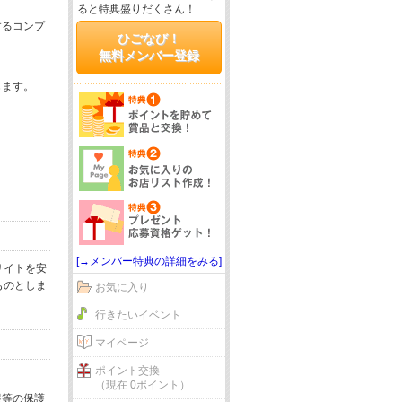
ると特典盛りだくさん！
するコンプ
ひごなび！
無料メンバー登録
じます。
[→メンバー特典の詳細をみる]
サイトを安
ものとしま
お気に入り
行きたいイベント
マイページ
ポイント交換
（現在 0ポイント）
報等の保護