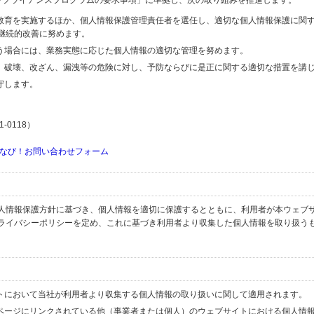
するコンプライアンスプログラムの要求事項」に準拠し、次の取り組みを推進します。
の教育を実施するほか、個人情報保護管理責任者を選任し、適切な個人情報保護に関
継続的改善に努めます。
行う場合には、業務実態に応じた個人情報の適切な管理を努めます。
失、破壊、改ざん、漏洩等の危険に対し、予防ならびに是正に関する適切な措置を講
守します。
-0118）
なび！お問い合わせフォーム
人情報保護方針に基づき、個人情報を適切に保護するとともに、利用者が本ウェブ
ライバシーポリシーを定め、これに基づき利用者より収集した個人情報を取り扱う
イトにおいて当社が利用者より収集する個人情報の取り扱いに関して適用されます。
ブページにリンクされている他（事業者または個人）のウェブサイトにおける個人情