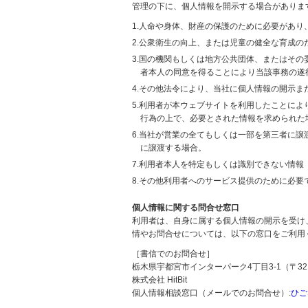
管理の下に、個人情報を開示する場合がありま
1.人命や身体、財産の保護のために必要があ
2.公衆衛生の向上、または児童の健全な育成
3.国の機関もしくは地方公共団体、またはそ
者本人の同意を得ることにより当該事務の遂
4.その他法令により、当社に個人情報の開示
5.利用者が本ウェブサイトを利用したことに
行為の上で、必要とされた情報を求められた
6.当社が営業の全てもしくは一部を第三者に
に譲渡する場合。
7.利用者本人を特定もしくは識別できない情報
8.その他利用者へのサービス提供のために必要
個人情報に関する問合せ窓口
利用者は、自身に属する個人情報の開示を受け
情やお問合せについては、以下の窓口をご利用
［書信でのお問合せ］
栃木県宇都宮市インターパーク4丁目3-1（〒321
株式会社 HitBit
個人情報相談窓口（メールでのお問合せ）:
ひご