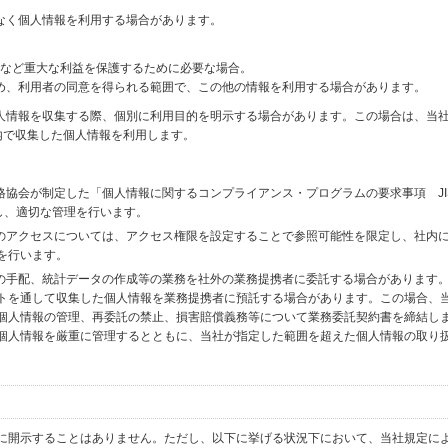
なく個人情報を利用する場合があります。
財産など重大な利益を保護するために必要な場合。
め、利用者の同意を得られる範囲で、この他の情報を利用する場合があります。
個人情報を収集する際、個別に利用目的を明示する場合があります。この場合は、当
内で収集した個人情報を利用します。
格協会が制定した「個人情報に関するコンプライアンス・プログラムの要求事項 JI
備し、適切な管理を行います。
へのアクセスについては、アクセス権限を設定することで参照可能性を限定し、社内
を行います。
送の手配、統計データの作成等の業務を社外の業務提携者に委託する場合があります
トを通して収集した個人情報を業務提携者に預託する場合があります。この場合、
個人情報の管理、再委託の禁止、損害賠償義務等について業務委託契約書を締結し
個人情報を厳重に管理するとともに、当社が指定した範囲を超えた個人情報の取り
に開示することはありません。ただし、以下に挙げる状況下において、当社規定に