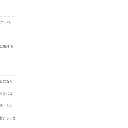
について
に関する
ことになり
ァイルによ
することに
定すること