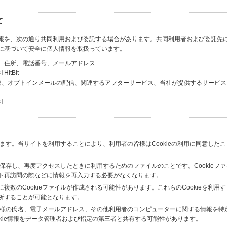
て
報を、次の通り共同利用および委託する場合があります。共同利用者および委託先
に基づいて安全に個人情報を取扱っています。
、住所、電話番号、メールアドレス
tBit
送、オプトインメールの配信、関連するアフターサービス、当社が提供するサービス
社
います。当サイトを利用することにより、利用者の皆様はCookieの利用に同意した
間保存し、再度アクセスしたときに利用するためのファイルのことです。Cookieフ
ト再訪問の際などに情報を再入力する必要がなくなります。
数のCookieファイルが作成される可能性があります。これらのCookieを利用
析することが可能となります。
の皆様の氏名、電子メールアドレス、その他利用者のコンピューターに関する情報を特
okie情報をデータ管理者および指定の第三者と共有する可能性があります。