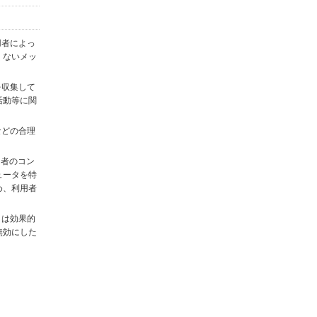
用者によっ
くないメッ
を収集して
活動等に関
)などの合理
用者のコン
ュータを特
め、利用者
タは効果的
無効にした