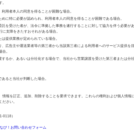
す。
り、利用者本人の同意を得ることが困難な場合。
のために特に必要が認められ、利用者本人の同意を得ることが困難である場合。
の委託を受けた者が、法令に準拠した事務を遂行することに対して協力を伴う必要が
行に支障をきたすおそれがある場合。
または提供業務が定められている場合。
より、広告主や運送業者等の第三者から当該第三者による利用者へのサービス提供を
場合。
譲渡するか、あるいは分社化する場合で、当社から営業譲渡を受けた第三者または分
であると当社が判断した場合。
、情報を訂正、追加、削除することを要求できます。これらの権利および個人情報
ください。
-0118）
なび！お問い合わせフォーム