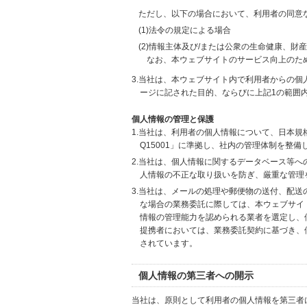
ただし、以下の場合において、利用者の同意
(1)法令の規定による場合
(2)情報主体及び/または公衆の生命健康、
なお、本ウェブサイトのサービス向上のた
3.当社は、本ウェブサイト内で利用者からの
ージに記された目的、ならびに上記1の範囲
個人情報の管理と保護
1.当社は、利用者の個人情報について、日本規
Q15001」に準拠し、社内の管理体制を整
2.当社は、個人情報に関するデータベース等
人情報の不正な取り扱いを防ぎ、厳重な管理
3.当社は、メールの処理や郵便物の送付、配
な場合の業務委託に際しては、本ウェブサイ
情報の管理能力を認められる業者を選定し、
提携者においては、業務委託契約に基づき、
されています。
個人情報の第三者への開示
当社は、原則として利用者の個人情報を第三者