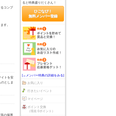
ると特典盛りだくさん！
するコンプ
ひごなび！
無料メンバー登録
じます。
[→メンバー特典の詳細をみる]
サイトを安
ものとしま
お気に入り
行きたいイベント
マイページ
ポイント交換
（現在 0ポイント）
報等の保護