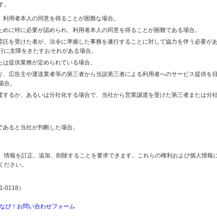
す。
り、利用者本人の同意を得ることが困難な場合。
のために特に必要が認められ、利用者本人の同意を得ることが困難である場合。
の委託を受けた者が、法令に準拠した事務を遂行することに対して協力を伴う必要が
行に支障をきたすおそれがある場合。
または提供業務が定められている場合。
より、広告主や運送業者等の第三者から当該第三者による利用者へのサービス提供を
場合。
譲渡するか、あるいは分社化する場合で、当社から営業譲渡を受けた第三者または分
であると当社が判断した場合。
、情報を訂正、追加、削除することを要求できます。これらの権利および個人情報
ください。
-0118）
なび！お問い合わせフォーム