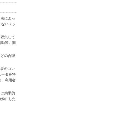
用者によっ
くないメッ
を収集して
活動等に関
)などの合理
用者のコン
ュータを特
め、利用者
タは効果的
無効にした