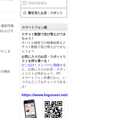
登録情報確認
最近見たお店・スポット
を識別可能
スマートフォン版
報およびそ
クチコミ数順で並び替えができ
ちゃう！
モバイル端末での検索結果もク
チコミ数順で並び替えができち
いたしま
ゃうよ☆
お気に入りのお店・スポットリ
ストを持ち運べる！
ひごなび！メンバーに登録
する
と、お気に入りのお店・スポッ
この場合
トリストが作れちゃう。PC・
スマートフォン共通だから、い
つでもどこでもチェックできる
よ♪
https://www.higonavi.net/