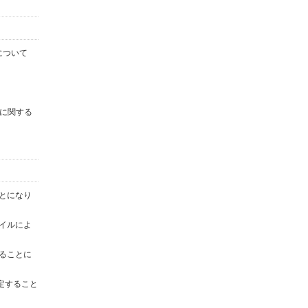
について
に関する
ことになり
ァイルによ
することに
定すること