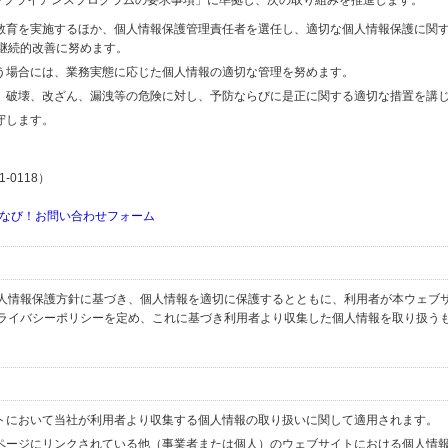
するコンプライアンスプログラムの要求事項」に準拠し、次の取り組みを推進します。
の教育を実施するほか、個人情報保護管理責任者を選任し、適切な個人情報保護に関
継続的改善に努めます。
行う場合には、業務実態に応じた個人情報の適切な管理を努めます。
失、破壊、改ざん、漏洩等の危険に対し、予防ならびに是正に関する適切な措置を講
守します。
-0118）
なび！お問い合わせフォーム
人情報保護方針に基づき、個人情報を適切に保護するとともに、利用者が本ウェブ
ライバシーポリシーを定め、これに基づき利用者より収集した個人情報を取り扱う
イトにおいて当社が利用者より収集する個人情報の取り扱いに関して適用されます。
ブページにリンクされている他（事業者または個人）のウェブサイトにおける個人情