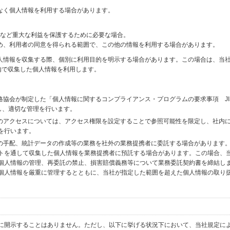
なく個人情報を利用する場合があります。
財産など重大な利益を保護するために必要な場合。
め、利用者の同意を得られる範囲で、この他の情報を利用する場合があります。
個人情報を収集する際、個別に利用目的を明示する場合があります。この場合は、当
内で収集した個人情報を利用します。
格協会が制定した「個人情報に関するコンプライアンス・プログラムの要求事項 JI
備し、適切な管理を行います。
へのアクセスについては、アクセス権限を設定することで参照可能性を限定し、社内
を行います。
送の手配、統計データの作成等の業務を社外の業務提携者に委託する場合があります
トを通して収集した個人情報を業務提携者に預託する場合があります。この場合、
個人情報の管理、再委託の禁止、損害賠償義務等について業務委託契約書を締結し
個人情報を厳重に管理するとともに、当社が指定した範囲を超えた個人情報の取り
に開示することはありません。ただし、以下に挙げる状況下において、当社規定に