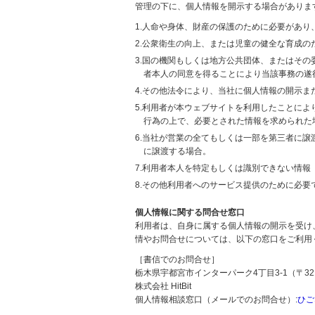
管理の下に、個人情報を開示する場合がありま
1.人命や身体、財産の保護のために必要があ
2.公衆衛生の向上、または児童の健全な育成
3.国の機関もしくは地方公共団体、またはそ
者本人の同意を得ることにより当該事務の遂
4.その他法令により、当社に個人情報の開示
5.利用者が本ウェブサイトを利用したことに
行為の上で、必要とされた情報を求められた
6.当社が営業の全てもしくは一部を第三者に
に譲渡する場合。
7.利用者本人を特定もしくは識別できない情報
8.その他利用者へのサービス提供のために必要
個人情報に関する問合せ窓口
利用者は、自身に属する個人情報の開示を受け
情やお問合せについては、以下の窓口をご利用
［書信でのお問合せ］
栃木県宇都宮市インターパーク4丁目3-1（〒321
株式会社 HitBit
個人情報相談窓口（メールでのお問合せ）:
ひご