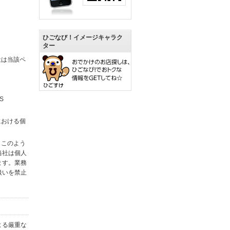
ひごなび！イメージキャラク
ター
社は当該ペ
S
における個
。このよう
当社は個人
ます。業務
扱いを禁止
よる厳重な