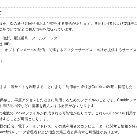
て
報を、次の通り共同利用および委託する場合があります。共同利用者および委託先
に基づいて安全に個人情報を取扱っています。
、住所、電話番号、メールアドレス
tBit
送、オプトインメールの配信、関連するアフターサービス、当社が提供するサービス
社
います。当サイトを利用することにより、利用者の皆様はCookieの利用に同意した
間保存し、再度アクセスしたときに利用するためのファイルのことです。Cookieフ
ト再訪問の際などに情報を再入力する必要がなくなります。
数のCookieファイルが作成される可能性があります。これらのCookieを利用
析することが可能となります。
の皆様の氏名、電子メールアドレス、その他利用者のコンピューターに関する情報を特
okie情報をデータ管理者および指定の第三者と共有する可能性があります。