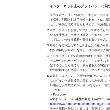
インターネット上のプライバシーに関
1.掲示板やクチコミ投稿など、誰もがアクセ
て収集、利用される可能性があることにご留
セージを受け取る場合もあります。利用者は
2.本ウェブサイトを通してアクセスすること
いる企業等は、当社とは独立した個々のプラ
しては、いかなる義務や責任も負いません。
3.外部からの不正なアクセスまたは情報の紛失、破壊
的で適切な安全対策を施し、利用者の個人情
4.インターネット上で利用者の嗜好に関する情報
ピュータのハードディスクに小さなテキスト
定することは可能でも、利用者個人を特定す
数の把握するため等の目的で、クッキーを使
5.効果的なログイン・会員登録のために以下
なログイン・会員登録の目的にのみ使用し、
い場合はお手数ですが、以下の設定ページに
・Twitter
・Facebook
●マイページ SNS連携の変更（Twitter・Fac
https://www.higonavi.net/member/edit_sns.sh
データ連携を無効にするには、各SNSの「