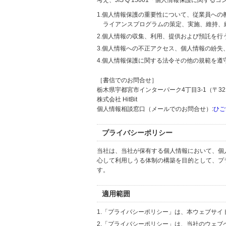
考え、JIS Q 15001「個人情報保護に関
1.個人情報保護の重要性について、従業員へ
ライアンスプログラムの策定、実施、維持、
2.個人情報の収集、利用、提供および預託を
3.個人情報への不正アクセス、個人情報の紛
4.個人情報保護に関する法令その他の規範を遵
［書信でのお問合せ］
栃木県宇都宮市インターパーク4丁目3-1（〒321
株式会社 HitBit
個人情報相談窓口（メールでのお問合せ）:
ひご
プライバシーポリシー
当社は、当社が保有する個人情報において、個
心して利用しうる体制の構築を目的として、プ
す。
適用範囲
1.「プライバシーポリシー」は、本ウェブサ
2.「プライバシーポリシー」は、当社のウェ