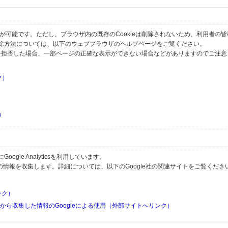
とが可能です。ただし、ブラウザ内の既存のCookieは削除されないため、利用者の
除方法については、以下のウェブブラウザのヘルプページをご覧ください。
の受信を拒否した場合、一部ページの正確な表示ができない場合などがありますのでご注
ク）
）
）
）
gle Analyticsを利用しています。
用して利用者の情報を収集します。詳細については、以下のGoogle社の関連サイトをご覧くださ
リンク）
リから収集した情報のGoogleによる使用（外部サイトへリンク）