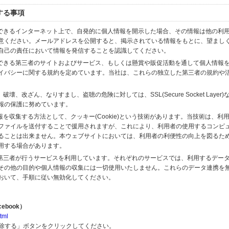
する事項
スできるインターネット上で、自発的に個人情報を開示した場合、その情報は他の利
意ください。メールアドレスを公開すると、掲示されている情報をもとに、望まし
自己の責任において情報を発信することを認識してください。
のできる第三者のサイトおよびサービス、もしくは懸賞や販促活動を通して個人情報
イバシーに関する規約を定めています。当社は、これらの独立した第三者の規約や
、改ざん、なりすまし、盗聴の危険に対しては、SSL(Secure Socket Layer
報の保護に努めています。
を収集する方法として、クッキー(Cookie)という技術があります。当技術は、利
ファイルを送付することで援用されますが、これにより、利用者の使用するコンピ
ることは出来ません。本ウェブサイトにおいては、利用者の利便性の向上を図るた
用する場合があります。
の第三者が行うサービスを利用しています。それぞれのサービスでは、利用するデー
その他の目的や個人情報の収集には一切使用いたしません。これらのデータ連携を
おいて、手順に従い無効化してください。
ebook）
tml
解除する」ボタンをクリックしてください。