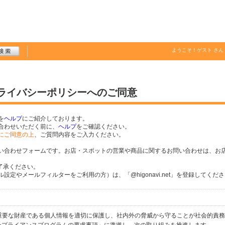
ようこそ！
ゲスト
さん
プライバシーポリシーへのご同意
を
ヘルプ
にご紹介しております。
合わせいただく前に、
ヘルプ
をご確認ください。
にご同意の上
、ご質問内容をご入力ください。
い合わせフォームです。お店・スポットの営業や商品に関するお問い合わせは、お
了承ください。
定やメールフィルターをご利用の方）は、「@higonavi.net」を登録してくだ
個人の重要な財産である個人情報を適切に保護し、社内外の脅威から守ることが社会的責