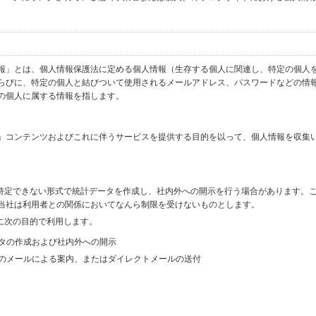
報」とは、個人情報保護法に定める個人情報（生存する個人に関連し、特定の個人
らびに、特定の個人と結びついて使用されるメールアドレス、パスワードなどの情
の個人に属する情報を指します。
」コンテンツおよびこれに伴うサービスを提供する目的を以って、個人情報を収集
を特定できない形式で統計データを作成し、社内外への開示を行う場合があります。
当社は利用者との関係においてなんら制限を受けないものとします。
に次の目的で利用します。
ータの作成および社内外への開示
等のメールによる案内、またはダイレクトメールの送付