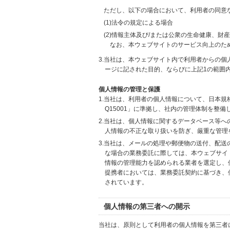
ただし、以下の場合において、利用者の同意
(1)法令の規定による場合
(2)情報主体及び/または公衆の生命健康、
なお、本ウェブサイトのサービス向上のた
3.当社は、本ウェブサイト内で利用者からの
ージに記された目的、ならびに上記1の範囲
個人情報の管理と保護
1.当社は、利用者の個人情報について、日本規
Q15001」に準拠し、社内の管理体制を整
2.当社は、個人情報に関するデータベース等
人情報の不正な取り扱いを防ぎ、厳重な管理
3.当社は、メールの処理や郵便物の送付、配
な場合の業務委託に際しては、本ウェブサイ
情報の管理能力を認められる業者を選定し、
提携者においては、業務委託契約に基づき、
されています。
個人情報の第三者への開示
当社は、原則として利用者の個人情報を第三者