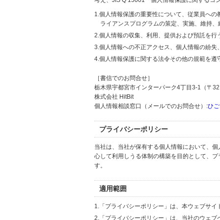
考え、JIS Q 15001「個人情報保護に関
1.個人情報保護の重要性について、従業員へ
ライアンスプログラムの策定、実施、維持、
2.個人情報の収集、利用、提供および預託を
3.個人情報への不正アクセス、個人情報の紛
4.個人情報保護に関する法令その他の規範を遵
［書信でのお問合せ］
栃木県宇都宮市インターパーク4丁目3-1（〒321
株式会社 HitBit
個人情報相談窓口（メールでのお問合せ）:
ひご
プライバシーポリシー
当社は、当社が保有する個人情報において、個
心して利用しうる体制の構築を目的として、プ
す。
適用範囲
1.「プライバシーポリシー」は、本ウェブサ
2.「プライバシーポリシー」は、当社のウェ