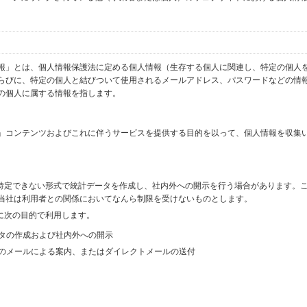
報」とは、個人情報保護法に定める個人情報（生存する個人に関連し、特定の個人
らびに、特定の個人と結びついて使用されるメールアドレス、パスワードなどの情
の個人に属する情報を指します。
」コンテンツおよびこれに伴うサービスを提供する目的を以って、個人情報を収集
を特定できない形式で統計データを作成し、社内外への開示を行う場合があります。
当社は利用者との関係においてなんら制限を受けないものとします。
に次の目的で利用します。
ータの作成および社内外への開示
等のメールによる案内、またはダイレクトメールの送付