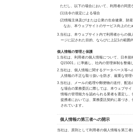
ただし、以下の場合において、利用者の同意
(1)法令の規定による場合
(2)情報主体及び/または公衆の生命健康、
なお、本ウェブサイトのサービス向上のた
3.当社は、本ウェブサイト内で利用者からの
ージに記された目的、ならびに上記1の範囲
個人情報の管理と保護
1.当社は、利用者の個人情報について、日本規
Q15001」に準拠し、社内の管理体制を整
2.当社は、個人情報に関するデータベース等
人情報の不正な取り扱いを防ぎ、厳重な管理
3.当社は、メールの処理や郵便物の送付、配
な場合の業務委託に際しては、本ウェブサイ
情報の管理能力を認められる業者を選定し、
提携者においては、業務委託契約に基づき、
されています。
個人情報の第三者への開示
当社は、原則として利用者の個人情報を第三者