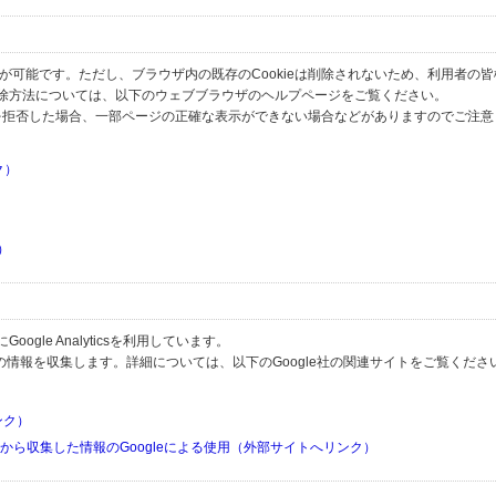
とが可能です。ただし、ブラウザ内の既存のCookieは削除されないため、利用者の
除方法については、以下のウェブブラウザのヘルプページをご覧ください。
の受信を拒否した場合、一部ページの正確な表示ができない場合などがありますのでご注
ク）
）
）
）
gle Analyticsを利用しています。
用して利用者の情報を収集します。詳細については、以下のGoogle社の関連サイトをご覧くださ
リンク）
リから収集した情報のGoogleによる使用（外部サイトへリンク）