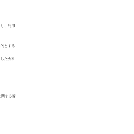
あり、利用
目的とする
社した会社
に関する苦