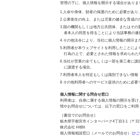
管理の下に、個人情報を開示する場合がありま
1.人命や身体、財産の保護のために必要があ
2.公衆衛生の向上、または児童の健全な育成
3.国の機関もしくは地方公共団体、またはそ
者本人の同意を得ることにより当該事務の遂
4.その他法令により、当社に個人情報の開示
5.利用者が本ウェブサイトを利用したことに
行為の上で、必要とされた情報を求められた
6.当社が営業の全てもしくは一部を第三者に
に譲渡する場合。
7.利用者本人を特定もしくは識別できない情報
8.その他利用者へのサービス提供のために必要
個人情報に関する問合せ窓口
利用者は、自身に属する個人情報の開示を受け
情やお問合せについては、以下の窓口をご利用
［書信でのお問合せ］
栃木県宇都宮市インターパーク4丁目3-1（〒321
株式会社 HitBit
個人情報相談窓口（メールでのお問合せ）:
ひご