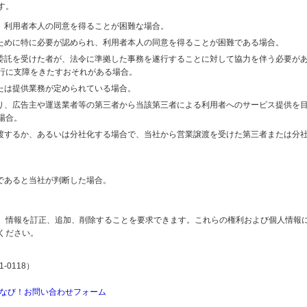
す。
り、利用者本人の同意を得ることが困難な場合。
のために特に必要が認められ、利用者本人の同意を得ることが困難である場合。
の委託を受けた者が、法令に準拠した事務を遂行することに対して協力を伴う必要が
行に支障をきたすおそれがある場合。
または提供業務が定められている場合。
より、広告主や運送業者等の第三者から当該第三者による利用者へのサービス提供を
場合。
譲渡するか、あるいは分社化する場合で、当社から営業譲渡を受けた第三者または分
であると当社が判断した場合。
、情報を訂正、追加、削除することを要求できます。これらの権利および個人情報
ください。
-0118）
なび！お問い合わせフォーム