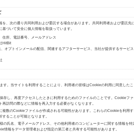
て
報を、次の通り共同利用および委託する場合があります。共同利用者および委託先
に基づいて安全に個人情報を取扱っています。
、住所、電話番号、メールアドレス
tBit
送、オプトインメールの配信、関連するアフターサービス、当社が提供するサービス
社
います。当サイトを利用することにより、利用者の皆様はCookieの利用に同意した
間保存し、再度アクセスしたときに利用するためのファイルのことです。Cookieフ
ト再訪問の際などに情報を再入力する必要がなくなります。
数のCookieファイルが作成される可能性があります。これらのCookieを利用
析することが可能となります。
の皆様の氏名、電子メールアドレス、その他利用者のコンピューターに関する情報を特
okie情報をデータ管理者および指定の第三者と共有する可能性があります。