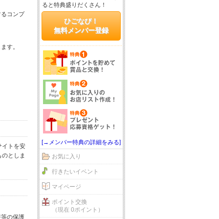
ると特典盛りだくさん！
するコンプ
ひごなび！
無料メンバー登録
じます。
[→メンバー特典の詳細をみる]
サイトを安
ものとしま
お気に入り
行きたいイベント
マイページ
ポイント交換
（現在 0ポイント）
報等の保護