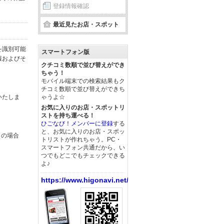
登録情報確認
最近見たお店・スポット
を識別可能
スマートフォン版
報およびそ
クチコミ数順で並び替えができ
ちゃう！
モバイル端末での検索結果もク
チコミ数順で並び替えができち
いたしま
ゃうよ☆
お気に入りのお店・スポットリ
ストを持ち運べる！
ひごなび！メンバーに登録
する
と、お気に入りのお店・スポッ
この場合
トリストが作れちゃう。PC・
スマートフォン共通だから、い
つでもどこでもチェックできる
よ♪
https://www.higonavi.net/