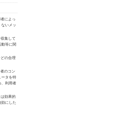
用者によっ
くないメッ
を収集して
活動等に関
)などの合理
用者のコン
ュータを特
め、利用者
タは効果的
無効にした