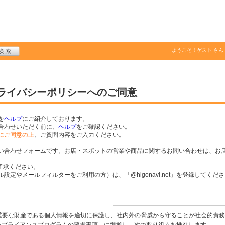
ようこそ！
ゲスト
さん
プライバシーポリシーへのご同意
を
ヘルプ
にご紹介しております。
合わせいただく前に、
ヘルプ
をご確認ください。
にご同意の上
、ご質問内容をご入力ください。
い合わせフォームです。お店・スポットの営業や商品に関するお問い合わせは、お
了承ください。
定やメールフィルターをご利用の方）は、「@higonavi.net」を登録してくだ
個人の重要な財産である個人情報を適切に保護し、社内外の脅威から守ることが社会的責