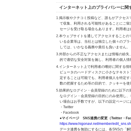
インターネット上のプライバシーに関
1.掲示板やクチコミ投稿など、誰もがアクセ
て収集、利用される可能性があることにご留
セージを受け取る場合もあります。利用者は
2.本ウェブサイトを通してアクセスすること
いる企業等は、当社とは独立した個々のプラ
しては、いかなる義務や責任も負いません。
3.外部からの不正なアクセスまたは情報の紛失、破壊
的で適切な安全対策を施し、利用者の個人情
4.インターネット上で利用者の嗜好に関する情報
ピュータのハードディスクに小さなテキスト
定することは可能でも、利用者個人を特定す
数の把握するため等の目的で、クッキーを使
5.効果的なログイン・会員登録のために以下
なログイン・会員登録の目的にのみ使用し、
い場合はお手数ですが、以下の設定ページに
・Twitter
・Facebook
●マイページ SNS連携の変更（Twitter・Fac
https://www.higonavi.net/member/edit_sns.sh
データ連携を無効にするには、各SNSの「