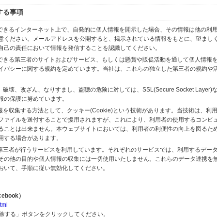
する事項
スできるインターネット上で、自発的に個人情報を開示した場合、その情報は他の利
意ください。メールアドレスを公開すると、掲示されている情報をもとに、望まし
自己の責任において情報を発信することを認識してください。
のできる第三者のサイトおよびサービス、もしくは懸賞や販促活動を通して個人情報
イバシーに関する規約を定めています。当社は、これらの独立した第三者の規約や
、改ざん、なりすまし、盗聴の危険に対しては、SSL(Secure Socket Layer
報の保護に努めています。
を収集する方法として、クッキー(Cookie)という技術があります。当技術は、利
ファイルを送付することで援用されますが、これにより、利用者の使用するコンピ
ることは出来ません。本ウェブサイトにおいては、利用者の利便性の向上を図るた
用する場合があります。
の第三者が行うサービスを利用しています。それぞれのサービスでは、利用するデー
その他の目的や個人情報の収集には一切使用いたしません。これらのデータ連携を
おいて、手順に従い無効化してください。
ebook）
tml
解除する」ボタンをクリックしてください。