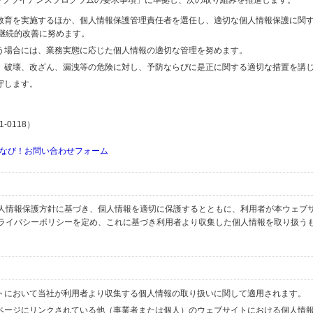
するコンプライアンスプログラムの要求事項」に準拠し、次の取り組みを推進します。
の教育を実施するほか、個人情報保護管理責任者を選任し、適切な個人情報保護に関
継続的改善に努めます。
行う場合には、業務実態に応じた個人情報の適切な管理を努めます。
失、破壊、改ざん、漏洩等の危険に対し、予防ならびに是正に関する適切な措置を講
守します。
-0118）
なび！お問い合わせフォーム
人情報保護方針に基づき、個人情報を適切に保護するとともに、利用者が本ウェブ
ライバシーポリシーを定め、これに基づき利用者より収集した個人情報を取り扱う
イトにおいて当社が利用者より収集する個人情報の取り扱いに関して適用されます。
ブページにリンクされている他（事業者または個人）のウェブサイトにおける個人情