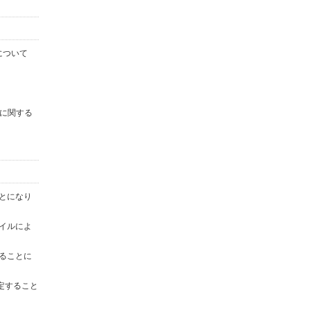
について
に関する
ことになり
ァイルによ
することに
定すること