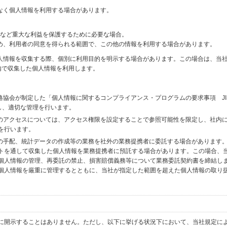
なく個人情報を利用する場合があります。
財産など重大な利益を保護するために必要な場合。
め、利用者の同意を得られる範囲で、この他の情報を利用する場合があります。
個人情報を収集する際、個別に利用目的を明示する場合があります。この場合は、当
内で収集した個人情報を利用します。
格協会が制定した「個人情報に関するコンプライアンス・プログラムの要求事項 JI
備し、適切な管理を行います。
へのアクセスについては、アクセス権限を設定することで参照可能性を限定し、社内
を行います。
送の手配、統計データの作成等の業務を社外の業務提携者に委託する場合があります
トを通して収集した個人情報を業務提携者に預託する場合があります。この場合、
個人情報の管理、再委託の禁止、損害賠償義務等について業務委託契約書を締結し
個人情報を厳重に管理するとともに、当社が指定した範囲を超えた個人情報の取り
に開示することはありません。ただし、以下に挙げる状況下において、当社規定に