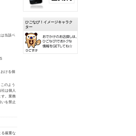
ひごなび！イメージキャラク
ター
社は当該ペ
S
における個
。このよう
当社は個人
ます。業務
扱いを禁止
よる厳重な