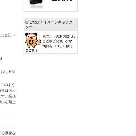
ひごなび！イメージキャラク
ター
社は当該ペ
S
における個
。このよう
当社は個人
ます。業務
扱いを禁止
よる厳重な