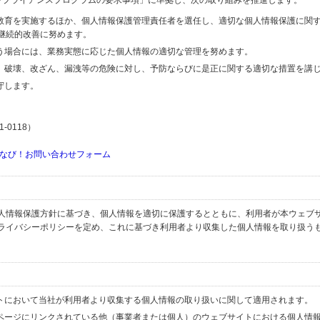
するコンプライアンスプログラムの要求事項」に準拠し、次の取り組みを推進します。
の教育を実施するほか、個人情報保護管理責任者を選任し、適切な個人情報保護に関
継続的改善に努めます。
行う場合には、業務実態に応じた個人情報の適切な管理を努めます。
失、破壊、改ざん、漏洩等の危険に対し、予防ならびに是正に関する適切な措置を講
守します。
-0118）
なび！お問い合わせフォーム
人情報保護方針に基づき、個人情報を適切に保護するとともに、利用者が本ウェブ
ライバシーポリシーを定め、これに基づき利用者より収集した個人情報を取り扱う
イトにおいて当社が利用者より収集する個人情報の取り扱いに関して適用されます。
ブページにリンクされている他（事業者または個人）のウェブサイトにおける個人情