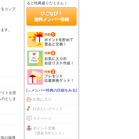
ると特典盛りだくさん！
するコンプ
ひごなび！
無料メンバー登録
じます。
[→メンバー特典の詳細をみる]
サイトを安
ものとしま
お気に入り
行きたいイベント
マイページ
ポイント交換
（現在 0ポイント）
報等の保護