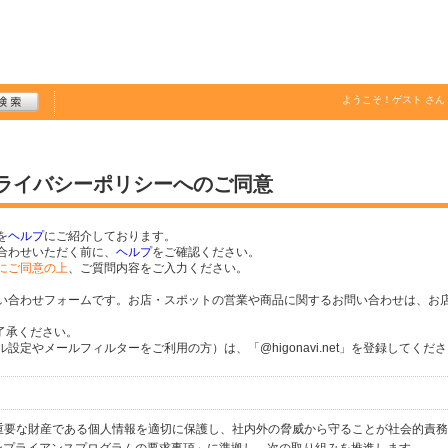
ようこそ！
ゲスト
さん
プライバシーポリシーへのご同意
を
ヘルプ
にご紹介しております。
合わせいただく前に、
ヘルプ
をご確認ください。
にご同意の上
、ご質問内容をご入力ください。
い合わせフォームです。お店・スポットの営業や商品に関するお問い合わせは、お
了承ください。
定やメールフィルターをご利用の方）は、「@higonavi.net」を登録してくだ
個人の重要な財産である個人情報を適切に保護し、社内外の脅威から守ることが社会的責