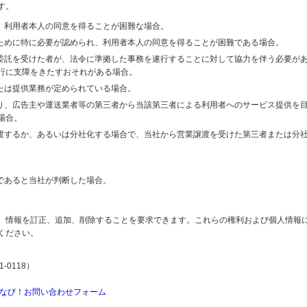
す。
り、利用者本人の同意を得ることが困難な場合。
のために特に必要が認められ、利用者本人の同意を得ることが困難である場合。
の委託を受けた者が、法令に準拠した事務を遂行することに対して協力を伴う必要が
行に支障をきたすおそれがある場合。
または提供業務が定められている場合。
より、広告主や運送業者等の第三者から当該第三者による利用者へのサービス提供を
場合。
譲渡するか、あるいは分社化する場合で、当社から営業譲渡を受けた第三者または分
であると当社が判断した場合。
、情報を訂正、追加、削除することを要求できます。これらの権利および個人情報
ください。
-0118）
なび！お問い合わせフォーム