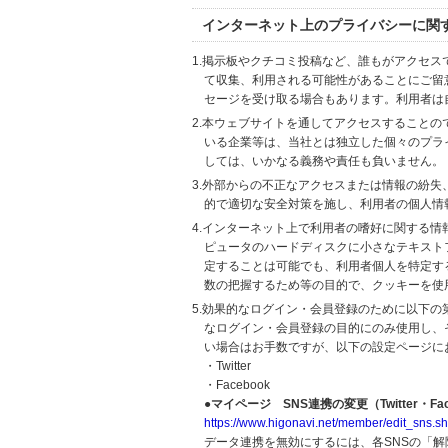
インターネット上のプライバシーに関
1.掲示板やクチコミ投稿など、誰もがアクセ
て収集、利用される可能性があることにご留
セージを受け取る場合もあります。利用者は
2.本ウェブサイトを通してアクセスすること
いる企業等は、当社とは独立した個々のプラ
しては、いかなる義務や責任も負いません。
3.外部からの不正なアクセスまたは情報の紛失、破壊
的で適切な安全対策を施し、利用者の個人情
4.インターネット上で利用者の嗜好に関する情報
ピュータのハードディスクに小さなテキスト
定することは可能でも、利用者個人を特定す
数の把握するため等の目的で、クッキーを使
5.効果的なログイン・会員登録のために以下
なログイン・会員登録の目的にのみ使用し、
い場合はお手数ですが、以下の設定ページに
・Twitter
・Facebook
●マイページ SNS連携の変更（Twitter・Fac
https://www.higonavi.net/member/edit_sns.sh
データ連携を無効にするには、各SNSの「