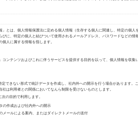
報」とは、個人情報保護法に定める個人情報（生存する個人に関連し、特定の個人
らびに、特定の個人と結びついて使用されるメールアドレス、パスワードなどの情
の個人に属する情報を指します。
」コンテンツおよびこれに伴うサービスを提供する目的を以って、個人情報を収集
を特定できない形式で統計データを作成し、社内外への開示を行う場合があります。
当社は利用者との関係においてなんら制限を受けないものとします。
に次の目的で利用します。
ータの作成および社内外への開示
等のメールによる案内、またはダイレクトメールの送付