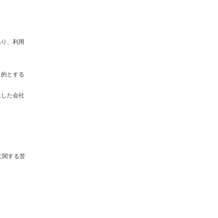
あり、利用
目的とする
社した会社
に関する苦