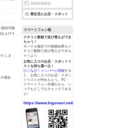
登録情報確認
最近見たお店・スポット
を識別可能
スマートフォン版
報およびそ
クチコミ数順で並び替えができ
ちゃう！
モバイル端末での検索結果もク
チコミ数順で並び替えができち
いたしま
ゃうよ☆
お気に入りのお店・スポットリ
ストを持ち運べる！
ひごなび！メンバーに登録
する
と、お気に入りのお店・スポッ
この場合
トリストが作れちゃう。PC・
スマートフォン共通だから、い
つでもどこでもチェックできる
よ♪
https://www.higonavi.net/