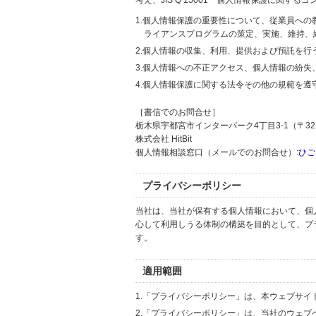
考え、JIS Q 15001「個人情報保護に関
1.個人情報保護の重要性について、従業員へ
ライアンスプログラムの策定、実施、維持、
2.個人情報の収集、利用、提供および預託を
3.個人情報への不正アクセス、個人情報の紛
4.個人情報保護に関する法令その他の規範を遵
［書信でのお問合せ］
栃木県宇都宮市インターパーク4丁目3-1（〒321
株式会社 HitBit
個人情報相談窓口（メールでのお問合せ）:
ひご
プライバシーポリシー
当社は、当社が保有する個人情報において、個
心して利用しうる体制の構築を目的として、プ
す。
適用範囲
1.「プライバシーポリシー」は、本ウェブサ
2.「プライバシーポリシー」は、当社のウェ