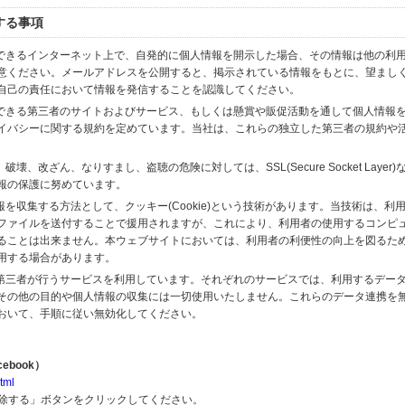
する事項
スできるインターネット上で、自発的に個人情報を開示した場合、その情報は他の利
意ください。メールアドレスを公開すると、掲示されている情報をもとに、望まし
自己の責任において情報を発信することを認識してください。
のできる第三者のサイトおよびサービス、もしくは懸賞や販促活動を通して個人情報
イバシーに関する規約を定めています。当社は、これらの独立した第三者の規約や
、改ざん、なりすまし、盗聴の危険に対しては、SSL(Secure Socket Layer
報の保護に努めています。
を収集する方法として、クッキー(Cookie)という技術があります。当技術は、利
ファイルを送付することで援用されますが、これにより、利用者の使用するコンピ
ることは出来ません。本ウェブサイトにおいては、利用者の利便性の向上を図るた
用する場合があります。
の第三者が行うサービスを利用しています。それぞれのサービスでは、利用するデー
その他の目的や個人情報の収集には一切使用いたしません。これらのデータ連携を
おいて、手順に従い無効化してください。
ebook）
tml
解除する」ボタンをクリックしてください。