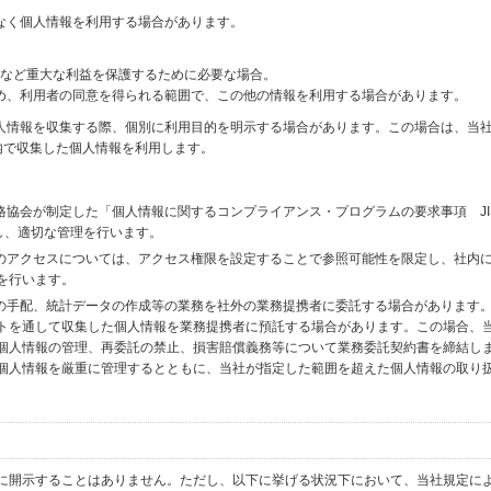
なく個人情報を利用する場合があります。
財産など重大な利益を保護するために必要な場合。
め、利用者の同意を得られる範囲で、この他の情報を利用する場合があります。
個人情報を収集する際、個別に利用目的を明示する場合があります。この場合は、当
内で収集した個人情報を利用します。
格協会が制定した「個人情報に関するコンプライアンス・プログラムの要求事項 JI
備し、適切な管理を行います。
へのアクセスについては、アクセス権限を設定することで参照可能性を限定し、社内
を行います。
送の手配、統計データの作成等の業務を社外の業務提携者に委託する場合があります
トを通して収集した個人情報を業務提携者に預託する場合があります。この場合、
個人情報の管理、再委託の禁止、損害賠償義務等について業務委託契約書を締結し
個人情報を厳重に管理するとともに、当社が指定した範囲を超えた個人情報の取り
に開示することはありません。ただし、以下に挙げる状況下において、当社規定に