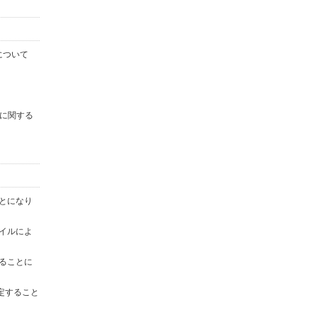
について
に関する
ことになり
ァイルによ
することに
定すること