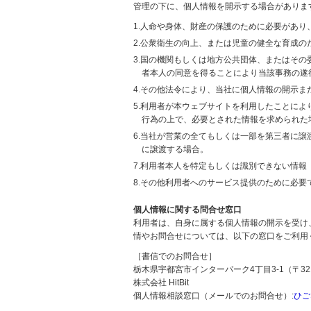
管理の下に、個人情報を開示する場合がありま
1.人命や身体、財産の保護のために必要があ
2.公衆衛生の向上、または児童の健全な育成
3.国の機関もしくは地方公共団体、またはそ
者本人の同意を得ることにより当該事務の遂
4.その他法令により、当社に個人情報の開示
5.利用者が本ウェブサイトを利用したことに
行為の上で、必要とされた情報を求められた
6.当社が営業の全てもしくは一部を第三者に
に譲渡する場合。
7.利用者本人を特定もしくは識別できない情報
8.その他利用者へのサービス提供のために必要
個人情報に関する問合せ窓口
利用者は、自身に属する個人情報の開示を受け
情やお問合せについては、以下の窓口をご利用
［書信でのお問合せ］
栃木県宇都宮市インターパーク4丁目3-1（〒321
株式会社 HitBit
個人情報相談窓口（メールでのお問合せ）:
ひご