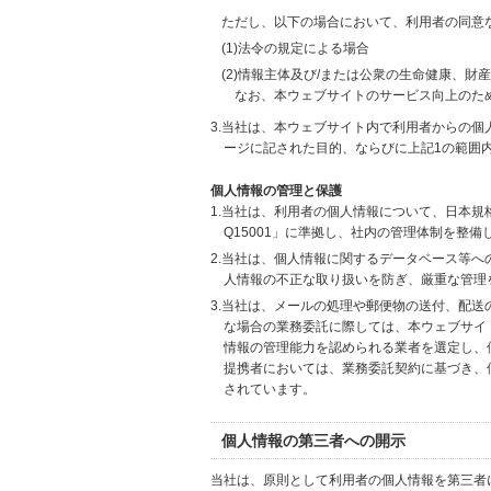
ただし、以下の場合において、利用者の同意
(1)法令の規定による場合
(2)情報主体及び/または公衆の生命健康、
なお、本ウェブサイトのサービス向上のた
3.当社は、本ウェブサイト内で利用者からの
ージに記された目的、ならびに上記1の範囲
個人情報の管理と保護
1.当社は、利用者の個人情報について、日本規
Q15001」に準拠し、社内の管理体制を整
2.当社は、個人情報に関するデータベース等
人情報の不正な取り扱いを防ぎ、厳重な管理
3.当社は、メールの処理や郵便物の送付、配
な場合の業務委託に際しては、本ウェブサイ
情報の管理能力を認められる業者を選定し、
提携者においては、業務委託契約に基づき、
されています。
個人情報の第三者への開示
当社は、原則として利用者の個人情報を第三者