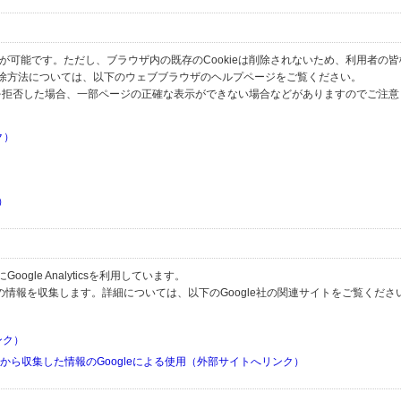
とが可能です。ただし、ブラウザ内の既存のCookieは削除されないため、利用者の
除方法については、以下のウェブブラウザのヘルプページをご覧ください。
の受信を拒否した場合、一部ページの正確な表示ができない場合などがありますのでご注
ク）
）
）
）
gle Analyticsを利用しています。
用して利用者の情報を収集します。詳細については、以下のGoogle社の関連サイトをご覧くださ
リンク）
リから収集した情報のGoogleによる使用（外部サイトへリンク）