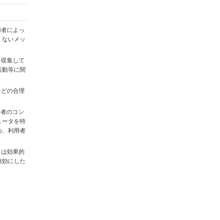
用者によっ
くないメッ
を収集して
活動等に関
)などの合理
用者のコン
ュータを特
め、利用者
タは効果的
無効にした