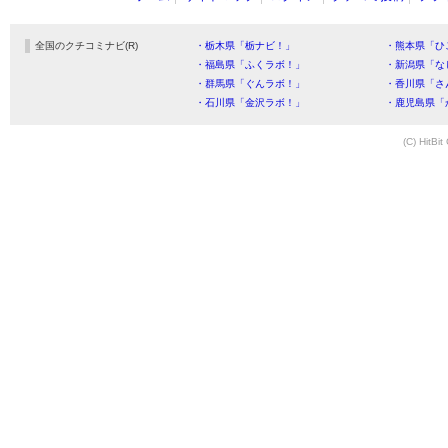
全国のクチコミナビ(R)
・栃木県「栃ナビ！」
・熊本県「ひ
・福島県「ふくラボ！」
・新潟県「な
・群馬県「ぐんラボ！」
・香川県「さ
・石川県「金沢ラボ！」
・鹿児島県「
(C) HitBit