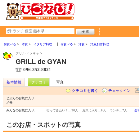
何食べる
洋食
イタリア料理
何食べる
洋食
洋風創作料理
グリルドゥギャン
GRILL de GYAN
096-352-8821
基本情報
クチコミ
写真
クチコミを書く
チェックイン
じぶんのお気に入り:
メモ:
みんなのお気に入り:
行ってみたい！…
30人
お気に入り…
9人
ランチ…
7人
全
このお店・スポットの写真