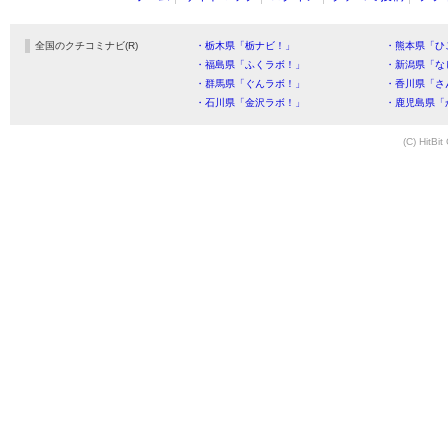
全国のクチコミナビ(R)
・栃木県「栃ナビ！」
・熊本県「ひ
・福島県「ふくラボ！」
・新潟県「な
・群馬県「ぐんラボ！」
・香川県「さ
・石川県「金沢ラボ！」
・鹿児島県「
(C) HitBit