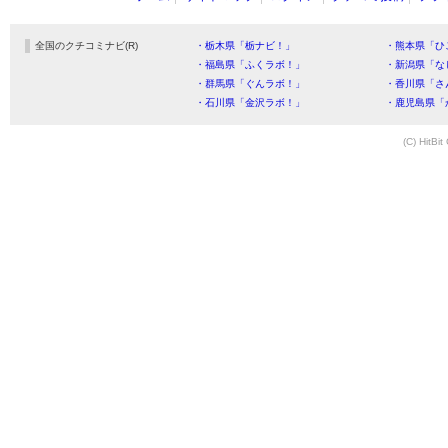
全国のクチコミナビ(R)
・栃木県「栃ナビ！」
・熊本県「ひ
・福島県「ふくラボ！」
・新潟県「な
・群馬県「ぐんラボ！」
・香川県「さ
・石川県「金沢ラボ！」
・鹿児島県「
(C) HitBit