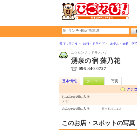
遊びに行こう
旅行・ドライブ
ホテル・旅館・宿
ユウセンノヤドモノハナ
湧泉の宿 藻乃花
096-340-0727
基本情報
クチコミ
写真
クチ
じぶんのお気に入り:
メモ:
みんなのお気に入り:
癒される…
1人
このお店・スポットの写真