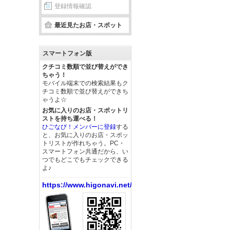
登録情報確認
最近見たお店・スポット
スマートフォン版
クチコミ数順で並び替えができ
ちゃう！
モバイル端末での検索結果もク
チコミ数順で並び替えができち
ゃうよ☆
お気に入りのお店・スポットリ
ストを持ち運べる！
ひごなび！メンバーに登録
する
と、お気に入りのお店・スポッ
トリストが作れちゃう。PC・
スマートフォン共通だから、い
つでもどこでもチェックできる
よ♪
https://www.higonavi.net/