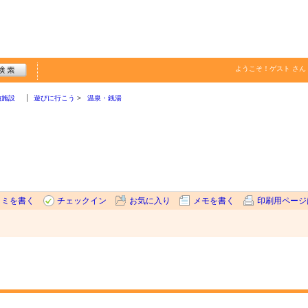
ようこそ！
ゲスト
さん
泊施設
遊びに行こう
温泉・銭湯
コミを書く
チェックイン
お気に入り
メモを書く
印刷用ページ