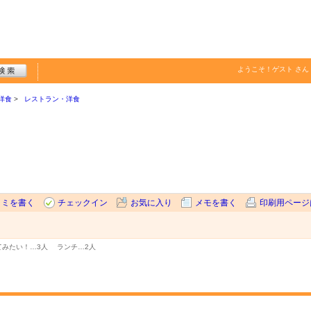
ようこそ！
ゲスト
さん
洋食
レストラン・洋食
コミを書く
チェックイン
お気に入り
メモを書く
印刷用ページ
てみたい！…
3人
ランチ…
2人