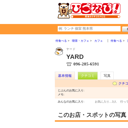
何食べる
喫茶・カフェ
カフェ
何食べる
ヤード
YARD
096-285-6591
基本情報
クチコミ
写真
クチ
じぶんのお気に入り:
メモ:
みんなのお気に入り:
お気に入り…
3人
行っ
このお店・スポットの写真