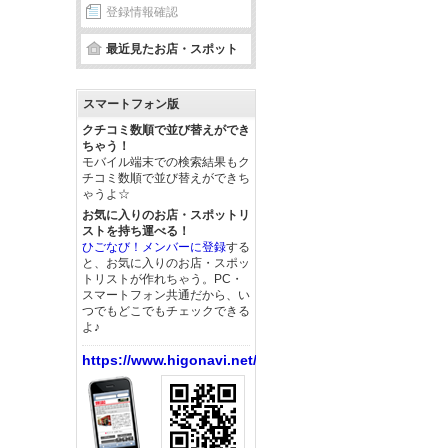
登録情報確認
最近見たお店・スポット
スマートフォン版
クチコミ数順で並び替えができ
ちゃう！
モバイル端末での検索結果もク
チコミ数順で並び替えができち
ゃうよ☆
お気に入りのお店・スポットリ
ストを持ち運べる！
ひごなび！メンバーに登録
する
と、お気に入りのお店・スポッ
トリストが作れちゃう。PC・
スマートフォン共通だから、い
つでもどこでもチェックできる
よ♪
https://www.higonavi.net/