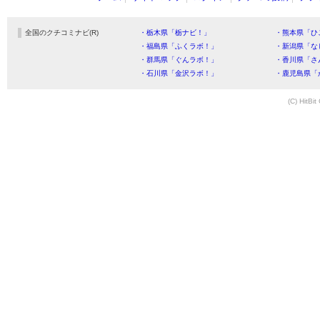
全国のクチコミナビ(R)
・栃木県「栃ナビ！」
・熊本県「ひ
・福島県「ふくラボ！」
・新潟県「な
・群馬県「ぐんラボ！」
・香川県「さ
・石川県「金沢ラボ！」
・鹿児島県「
(C) HitBit