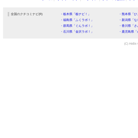
全国のクチコミナビ(R)
・栃木県「栃ナビ！」
・熊本県「ひ
・福島県「ふくラボ！」
・新潟県「な
・群馬県「ぐんラボ！」
・香川県「さ
・石川県「金沢ラボ！」
・鹿児島県「
(C) HitBit