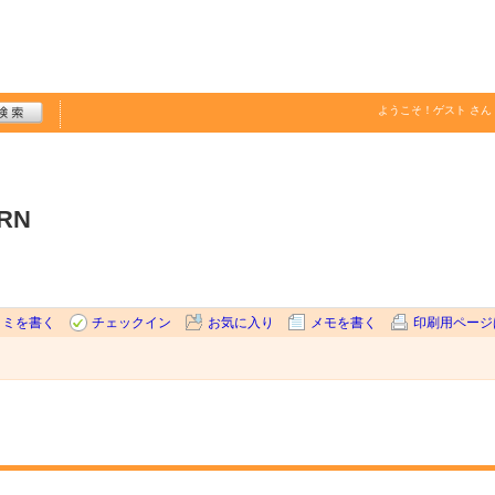
ようこそ！
ゲスト
さん
RN
コミを書く
チェックイン
お気に入り
メモを書く
印刷用ページ