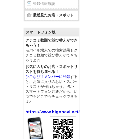
登録情報確認
最近見たお店・スポット
スマートフォン版
クチコミ数順で並び替えができ
ちゃう！
モバイル端末での検索結果もク
チコミ数順で並び替えができち
ゃうよ☆
お気に入りのお店・スポットリ
ストを持ち運べる！
ひごなび！メンバーに登録
する
と、お気に入りのお店・スポッ
トリストが作れちゃう。PC・
スマートフォン共通だから、い
つでもどこでもチェックできる
よ♪
https://www.higonavi.net/