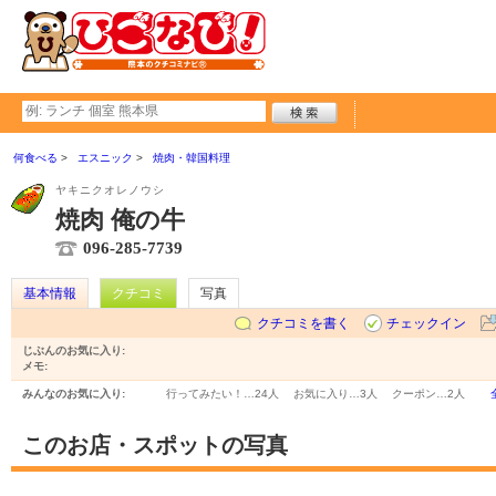
何食べる
エスニック
焼肉・韓国料理
ヤキニクオレノウシ
焼肉 俺の牛
096-285-7739
基本情報
クチコミ
写真
クチコミを書く
チェックイン
じぶんのお気に入り:
メモ:
みんなのお気に入り:
行ってみたい！…
24人
お気に入り…
3人
クーポン…
2人
このお店・スポットの写真