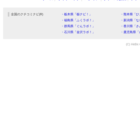
全国のクチコミナビ(R)
・栃木県「栃ナビ！」
・熊本県「ひ
・福島県「ふくラボ！」
・新潟県「な
・群馬県「ぐんラボ！」
・香川県「さ
・石川県「金沢ラボ！」
・鹿児島県「
(C) HitBit