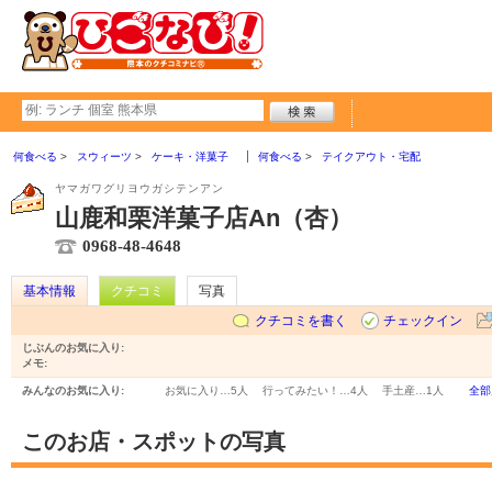
何食べる
スウィーツ
ケーキ・洋菓子
何食べる
テイクアウト・宅配
ヤマガワグリヨウガシテンアン
山鹿和栗洋菓子店An（杏）
0968-48-4648
基本情報
クチコミ
写真
クチコミを書く
チェックイン
じぶんのお気に入り:
メモ:
みんなのお気に入り:
お気に入り…
5人
行ってみたい！…
4人
手土産…
1人
全部
このお店・スポットの写真