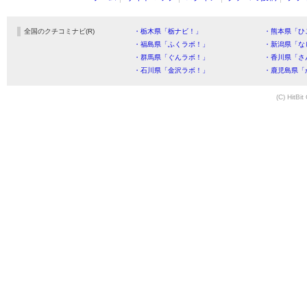
全国のクチコミナビ(R)
・栃木県「栃ナビ！」
・熊本県「ひ
・福島県「ふくラボ！」
・新潟県「な
・群馬県「ぐんラボ！」
・香川県「さ
・石川県「金沢ラボ！」
・鹿児島県「
(C) HitBit