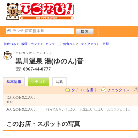
何食べる
喫茶・カフェ
カフェ
何食べる
テイクアウト・宅配
クロカワオンセンユノン
黒川温泉 湯(ゆのん)音
0967-44-0777
基本情報
クチコミ
写真
クチコミを書く
チェックイン
じぶんのお気に入り:
メモ:
みんなのお気に入り:
行ってみたい！…
5人
お気に入り…
1人
おススメ☆…
1人
このお店・スポットの写真