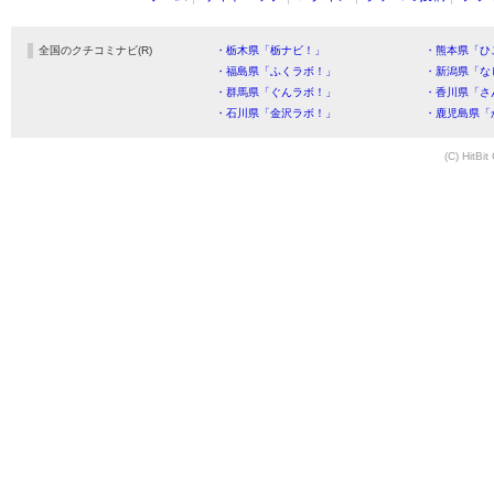
全国のクチコミナビ(R)
・栃木県「栃ナビ！」
・熊本県「ひ
・福島県「ふくラボ！」
・新潟県「な
・群馬県「ぐんラボ！」
・香川県「さ
・石川県「金沢ラボ！」
・鹿児島県「
(C) HitBit