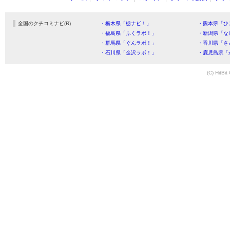
全国のクチコミナビ(R)
・栃木県「栃ナビ！」
・熊本県「ひ
・福島県「ふくラボ！」
・新潟県「な
・群馬県「ぐんラボ！」
・香川県「さ
・石川県「金沢ラボ！」
・鹿児島県「
(C) HitBit