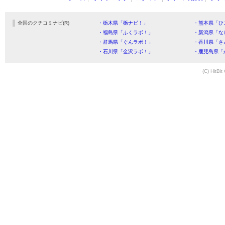
全国のクチコミナビ(R)
・栃木県「栃ナビ！」
・熊本県「ひ
・福島県「ふくラボ！」
・新潟県「な
・群馬県「ぐんラボ！」
・香川県「さ
・石川県「金沢ラボ！」
・鹿児島県「
(C) HitBit