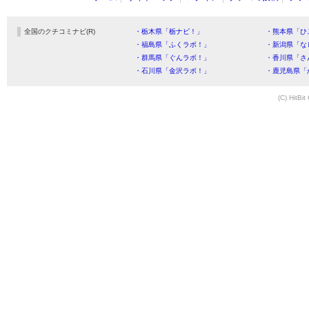
全国のクチコミナビ(R)
・栃木県「栃ナビ！」
・熊本県「ひ
・福島県「ふくラボ！」
・新潟県「な
・群馬県「ぐんラボ！」
・香川県「さ
・石川県「金沢ラボ！」
・鹿児島県「
(C) HitBit