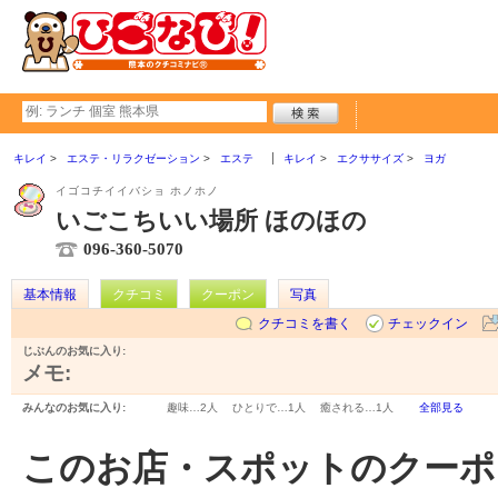
キレイ
エステ・リラクゼーション
エステ
キレイ
エクササイズ
ヨガ
イゴコチイイバショ ホノホノ
いごこちいい場所 ほのほの
096-360-5070
基本情報
クチコミ
クーポン
写真
クチコミを書く
チェックイン
じぶんのお気に入り:
メモ:
みんなのお気に入り:
趣味…
2人
ひとりで…
1人
癒される…
1人
全部見る
このお店・スポットのクーポ