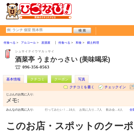
何食べる
アルコール
居酒屋
何食べる
和食
郷土料理
シュサイテイウマカッサイ
酒菜亭 うまかっさい (美味喝采)
096-356-0563
基本情報
クチコミ
クーポン
写真
クチコミを書く
チェックイン
じぶんのお気に入り:
メモ:
みんなのお気に入り:
行ってみたい！…
19人
お気に入り…
7人
飲み会…
4人
全
このお店・スポットのクーポ