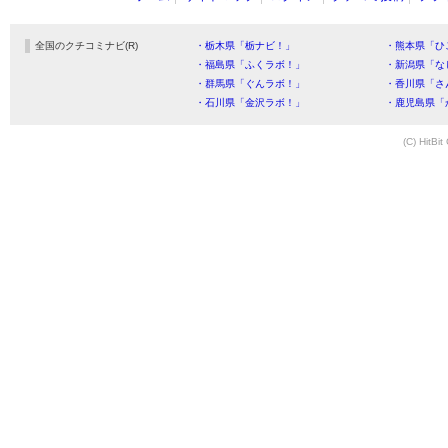
全国のクチコミナビ(R)
・栃木県「栃ナビ！」
・熊本県「ひ
・福島県「ふくラボ！」
・新潟県「な
・群馬県「ぐんラボ！」
・香川県「さ
・石川県「金沢ラボ！」
・鹿児島県「
(C) HitBit