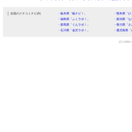
全国のクチコミナビ(R)
・栃木県「栃ナビ！」
・熊本県「ひ
・福島県「ふくラボ！」
・新潟県「な
・群馬県「ぐんラボ！」
・香川県「さ
・石川県「金沢ラボ！」
・鹿児島県「
(C) HitBit