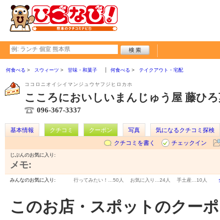
何食べる
スウィーツ
甘味・和菓子
何食べる
テイクアウト・宅配
ココロニオイシイマンジュウヤフジヒロカホ
こころにおいしいまんじゅう屋 藤ひろ
096-367-3337
基本情報
クチコミ
クーポン
写真
気になるクチコミ探検
クチコミを書く
チェックイン
じぶんのお気に入り:
メモ:
みんなのお気に入り:
行ってみたい！…
50人
お気に入り…
24人
手土産…
10人
このお店・スポットのクーポ