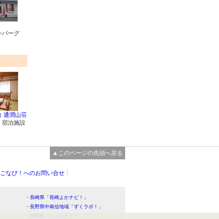
ンバーグ
 通潤山荘
・宿泊施設
▲このページの先頭へ戻る
ごなび！へのお問い合せ
・長崎県「長崎よかナビ！」
・長野県中南信地域「ずくラボ！」
・静岡県「い～らナビ！」