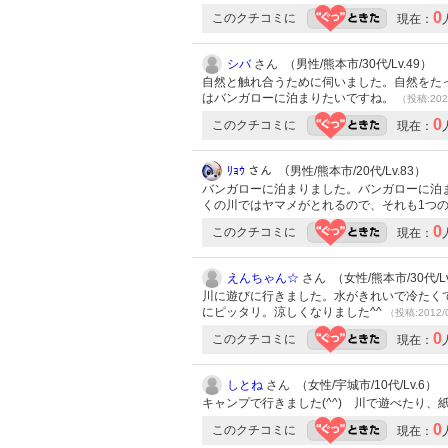
0
このクチコミに
現在：
シバ
さん （男性/熊本市/30代/Lv.49）
自然と触れ合うために伺いました。自然をた
はバンガローに泊まりたいですね。
（投稿:202
0
このクチコミに
現在：
ﾘｮｳ
さん （男性/熊本市/20代/Lv.83）
バンガローに泊まりました。バンガローに泊
くの川ではヤマメがとれるので、それも1つ
0
このクチコミに
現在：
えんちゃん☆
さん （女性/熊本市/30代/Lv
川に遊びに行きました。水がきれいで冷たく
にピッタリ。涼しくなりました^^
（投稿:2012/
0
このクチコミに
現在：
しとね
さん （女性/宇城市/10代/Lv.6）
キャンプで行きました(^^) 川で遊べたり、
0
このクチコミに
現在：