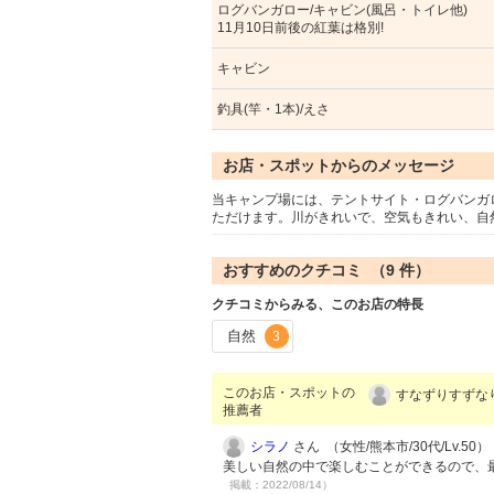
ログバンガロー/キャビン(風呂・トイレ他)
11月10日前後の紅葉は格別!
キャビン
釣具(竿・1本)/えさ
お店・スポットからのメッセージ
当キャンプ場には、テントサイト・ログバンガ
ただけます。川がきれいで、空気もきれい、自
おすすめのクチコミ （
9
件）
クチコミからみる、このお店の特長
自然
3
このお店・スポットの
すなずりすずなり
推薦者
シラノ
さん （女性/熊本市/30代/Lv.50）
美しい自然の中で楽しむことができるので、
掲載：2022/08/14）