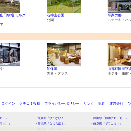
山田牧場 ミルク
石神山公園
平家の郷
公園
ステーキ・ハ
ア
や
知保窯
山都町国民宿舎
陶器・グラス
ホテル・旅館
ログイン
クチコミ投稿
プライバシーポリシー
リンク
規約
運営会社
ひ
ビ！」
・熊本県「ひごなび！」
・静岡県「静岡ナビっち！」
ラボ！」
・新潟県「なじらぼ！」
・岐阜県「ギフコミ！」
ラボ！」
・香川県「さんラボ！」
・神奈川県「湘南ナビ！」