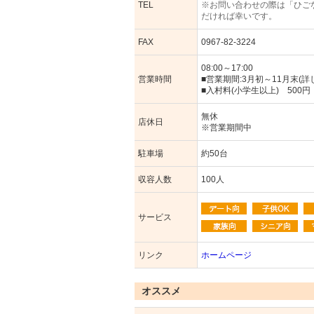
TEL
※お問い合わせの際は「ひご
だければ幸いです。
FAX
0967-82-3224
08:00～17:00
営業時間
■営業期間:3月初～11月末(
■入村料(小学生以上) 500円
無休
店休日
※営業期間中
駐車場
約50台
収容人数
100人
サービス
リンク
ホームページ
オススメ