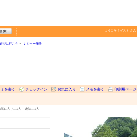
ようこそ！
ゲスト
さん
遊びに行こう
レジャー施設
コミを書く
チェックイン
お気に入り
メモを書く
印刷用ページ
お気に入り…
1人
趣味…
1人