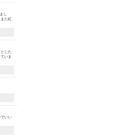
まし
。また紅
りとした
っていま
かでいい