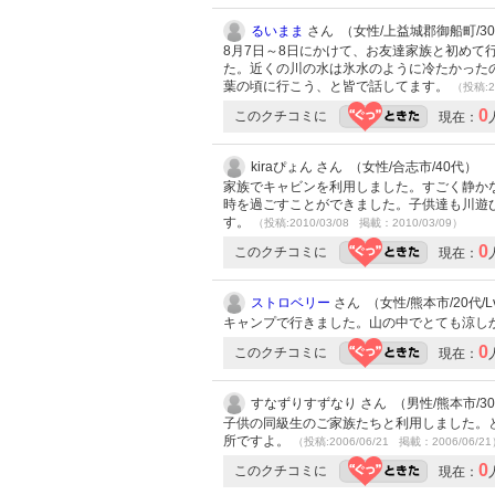
るいまま
さん （女性/上益城郡御船町/30代
8月7日～8日にかけて、お友達家族と初め
た。近くの川の水は氷水のように冷たかった
葉の頃に行こう、と皆で話してます。
（投稿:2
0
このクチコミに
現在：
kiraぴょん さん （女性/合志市/40代）
家族でキャビンを利用しました。すごく静か
時を過ごすことができました。子供達も川遊
す。
（投稿:2010/03/08 掲載：2010/03/09）
0
このクチコミに
現在：
ストロベリー
さん （女性/熊本市/20代/Lv
キャンプで行きました。山の中でとても涼し
0
このクチコミに
現在：
すなずりすずなり さん （男性/熊本市/3
子供の同級生のご家族たちと利用しました。
所ですよ。
（投稿:2006/06/21 掲載：2006/06/2
0
このクチコミに
現在：