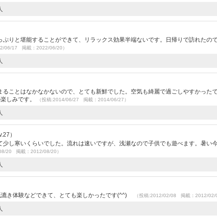
人
っぷりと堪能することができて、リラックス効果半端ないです。日帰りで訪れたの
2/06/17 掲載：2022/06/20）
人
まることはなかなかないので、とても新鮮でした。空気も綺麗で過ごしやすかった
の楽しみです。
（投稿:2014/06/27 掲載：2014/06/27）
人
.27）
て少し寒いくらいでした。流れは速いですが、浅瀬なので子供でも遊べます。暑い
08/20 掲載：2012/08/20）
人
紙漉き体験などできて、とても楽しかったです(^^)
（投稿:2012/02/08 掲載：2012/02/
人