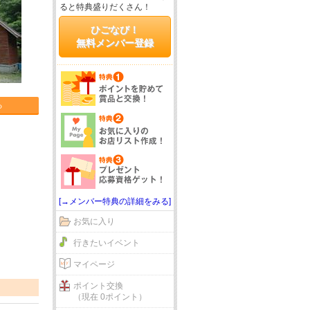
ると特典盛りだくさん！
ひごなび！
無料メンバー登録
る
[→メンバー特典の詳細をみる]
お気に入り
行きたいイベント
マイページ
ポイント交換
（現在 0ポイント）