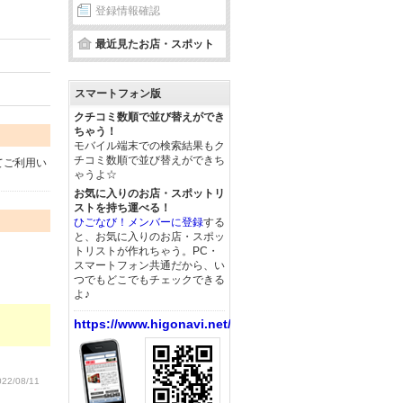
登録情報確認
最近見たお店・スポット
スマートフォン版
クチコミ数順で並び替えができ
ちゃう！
モバイル端末での検索結果もク
チコミ数順で並び替えができち
てご利用い
ゃうよ☆
お気に入りのお店・スポットリ
ストを持ち運べる！
ひごなび！メンバーに登録
する
と、お気に入りのお店・スポッ
トリストが作れちゃう。PC・
スマートフォン共通だから、い
つでもどこでもチェックできる
よ♪
https://www.higonavi.net/
22/08/11