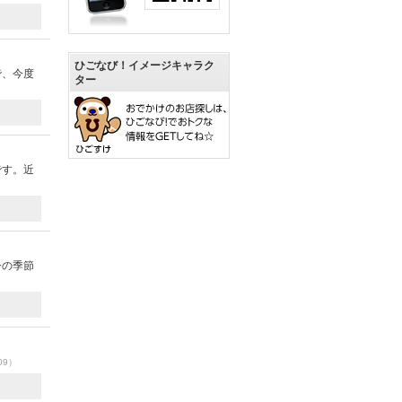
ひごなび！イメージキャラク
で、今度
ター
です。近
今の季節
09）