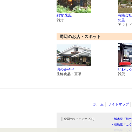
雑貨 来風
有限会社
雑貨
の里
アウトド
周辺のお店・スポット
肉のみやべ
いわしろ
生鮮食品・直販
雑貨
ホーム
サイトマップ
全国のクチコミナビ(R)
・栃木県「栃ナ
・福島県「ふく
・群馬県「ぐん