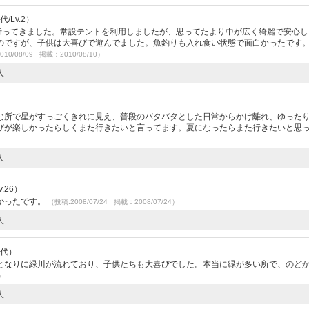
/Lv.2）
て行ってきました。常設テントを利用しましたが、思ってたより中が広く綺麗で安心し
のですが、子供は大喜びで遊んでました。魚釣りも入れ食い状態で面白かったです
010/08/09 掲載：2010/08/10）
人
な所で星がすっごくきれに見え、普段のバタバタとした日常からかけ離れ、ゆった
びが楽しかったらしくまた行きたいと言ってます。夏になったらまた行きたいと思
人
.26）
かったです。
（投稿:2008/07/24 掲載：2008/07/24）
人
0代）
となりに緑川が流れており、子供たちも大喜びでした。本当に緑が多い所で、のど
1）
人