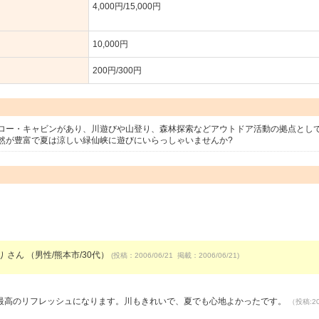
4,000円/15,000円
10,000円
200円/300円
ロー・キャビンがあり、川遊びや山登り、森林探索などアウトドア活動の拠点とし
然が豊富で夏は涼しい緑仙峡に遊びにいらっしゃいませんか?
 さん （男性/熊本市/30代）
(投稿：2006/06/21 掲載：2006/06/21)
最高のリフレッシュになります。川もきれいで、夏でも心地よかったです。
（投稿:20