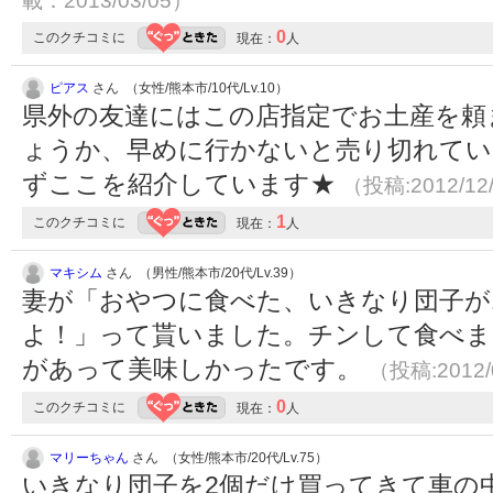
載：2013/03/05）
0
このクチコミに
現在：
人
ピアス
さん （女性/熊本市/10代/Lv.10）
県外の友達にはこの店指定でお土産を頼
ょうか、早めに行かないと売り切れてい
ずここを紹介しています★
（投稿:2012/12
1
このクチコミに
現在：
人
マキシム
さん （男性/熊本市/20代/Lv.39）
妻が「おやつに食べた、いきなり団子が
よ！」って貰いました。チンして食べま
があって美味しかったです。
（投稿:2012/
0
このクチコミに
現在：
人
マリーちゃん
さん （女性/熊本市/20代/Lv.75）
いきなり団子を2個だけ買ってきて車の