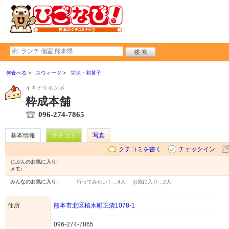
何食べる
スウィーツ
甘味・和菓子
イキナリホンポ
粋成本舗
096-274-7865
基本情報
クチコミ
写真
クチコミを書く
チェックイン
じぶんのお気に入り:
メモ:
みんなのお気に入り:
行ってみたい！…
4人
お気に入り…
2人
住所
熊本市北区植木町正清1078-1
096-274-7865