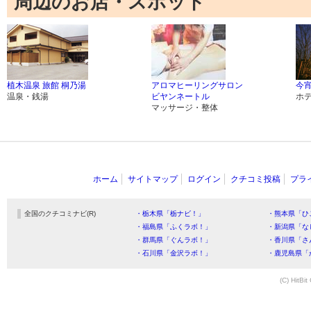
周辺のお店・スポット
植木温泉 旅館 桐乃湯
アロマヒーリングサロン
今宵
温泉・銭湯
ビヤンネートル
ホ
マッサージ・整体
ホーム
サイトマップ
ログイン
クチコミ投稿
プラ
全国のクチコミナビ(R)
・栃木県「栃ナビ！」
・熊本県「ひ
・福島県「ふくラボ！」
・新潟県「な
・群馬県「ぐんラボ！」
・香川県「さ
・石川県「金沢ラボ！」
・鹿児島県「
(C) HitBit