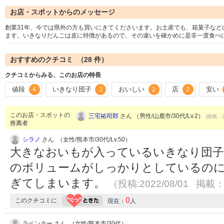
お店・スポットからのメッセージ
創業31年、今では県外の方も買いにきてくださいます。お土産でも、箱菓子な
ます。いきなりだんごは皮に特徴があるので、その違いを確かめに是非一度食べ
おすすめのクチコミ （
28
件）
クチコミからみる、このお店の特長
値段
いきなり団子
おいしい
店
安い
4
3
2
2
このお店・スポットの
三宅祐司郎
さん （男性/山鹿市/30代/Lv.2）
(投稿：2
推薦者
シラノ
さん （女性/熊本市/30代/Lv.50）
大きなおいもが入っているいきなり団子
のボリュームがしっかりとしているの
ぎてしまいます。
（投稿:2022/08/01 掲載：2
0
このクチコミに
現在：
人
ラベンター さん （女性/熊本市/30代）