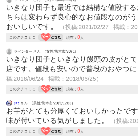
いきなり団子も最近では結構な値段する
ちらは変わらず良心的なお値段なのがう
おいしいです。
（投稿:2021/02/27 掲載：202
0
このクチコミに
現在：
人
ラベンター さん （女性/熊本市/30代）
いきなり団子といきなり饅頭の皮がとて
店です。値段も安いので普段のおやつ
稿:2018/06/24 掲載：2018/06/25）
0
このクチコミに
現在：
人
ﾘｮｳ
さん （男性/熊本市/20代/Lv.83）
お芋がとても分厚くておいしかったです
味が付いている気がしました。
（投稿:201
0
このクチコミに
現在：
人