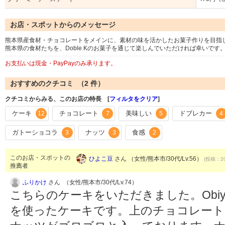
お店・スポットからのメッセージ
熊本県産食材・チョコレートをメインに、素材の味を活かしたお菓子作りを目指
熊本県の食材たちを、Doble Kのお菓子を通じて楽しんでいただければ幸いです
お支払いは現金・PayPayのみ承ります。
おすすめのクチコミ （
2
件）
クチコミからみる、このお店の特長 [
フィルタをクリア
]
ケーキ
チョコレート
美味しい
ドブレカー
12
7
5
4
ガトーショコラ
ナッツ
食感
3
3
2
このお店・スポットの
ひよこ豆
さん （女性/熊本市/30代/Lv.56）
(投稿：20
推薦者
ふりかけ
さん （女性/熊本市/30代/Lv.74）
こちらのケーキをいただきました。Obiy
を使ったケーキです。上のチョコレー