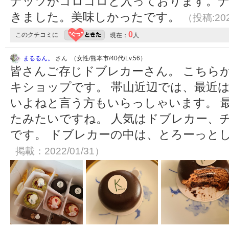
ナッツがゴロゴロと入っております。
きました。美味しかったです。
（投稿:202
0
このクチコミに
現在：
人
まるるん。
さん （女性/熊本市/40代/Lv.56）
皆さんご存じドブレカーさん。 こちら
キショップです。 帯山近辺では、最近
いよねと言う方もいらっしゃいます。 
たみたいですね。 人気はドブレカー、
です。 ドブレカーの中は、とろーっと
掲載：2022/01/31）