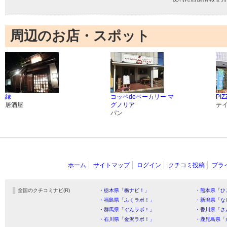
周辺のお店・スポット
縁
コッペdeベーカリー マ
PIZ
居酒屋
グノリア
テ
パン
ホーム
サイトマップ
ログイン
クチコミ投稿
プラ
全国のクチコミナビ(R)
・栃木県「栃ナビ！」
・熊本県「ひ
・福島県「ふくラボ！」
・新潟県「な
・群馬県「ぐんラボ！」
・香川県「さ
・石川県「金沢ラボ！」
・鹿児島県「