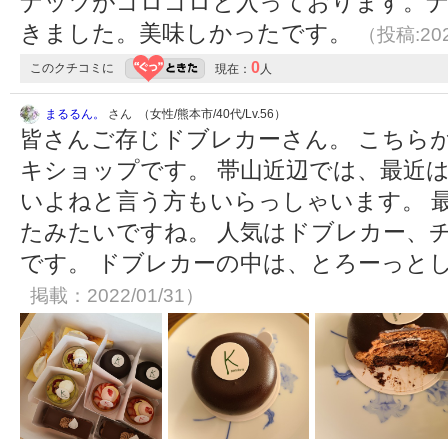
ナッツがゴロゴロと入っております。
きました。美味しかったです。
（投稿:202
0
このクチコミに
現在：
人
まるるん。
さん （女性/熊本市/40代/Lv.56）
皆さんご存じドブレカーさん。 こちら
キショップです。 帯山近辺では、最近
いよねと言う方もいらっしゃいます。 
たみたいですね。 人気はドブレカー、
です。 ドブレカーの中は、とろーっと
掲載：2022/01/31）