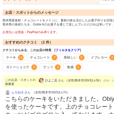
お店・スポットからのメッセージ
熊本県産食材・チョコレートをメインに、素材の味を活かしたお菓子作りを目指
熊本県の食材たちを、Doble Kのお菓子を通じて楽しんでいただければ幸いです
お支払いは現金・PayPayのみ承ります。
おすすめのクチコミ （
2
件）
クチコミからみる、このお店の特長 [
フィルタをクリア
]
ケーキ
チョコレート
美味しい
ドブレカー
12
7
5
4
ガトーショコラ
ナッツ
食感
3
3
2
このお店・スポットの
ひよこ豆
さん （女性/熊本市/30代/Lv.56）
(投稿：20
推薦者
ふりかけ
さん （女性/熊本市/30代/Lv.74）
こちらのケーキをいただきました。Obiy
を使ったケーキです。上のチョコレー