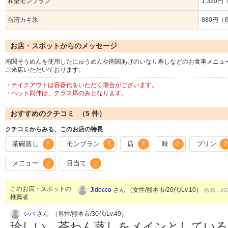
和栗モンブラン
1,320
台湾カキ氷
880円（
お店・スポットからのメッセージ
南関そうめんを使用したにゅうめんや南関あげのいなり寿しなどのお食事メニュ
ご来店いただいております。
・テイクアウトは容器代をいただく場合がございます。
・ペット同伴は、テラス席のみとなります。
おすすめのクチコミ （
5
件）
クチコミからみる、このお店の特長
茶碗蒸し
モンブラン
店
味
プリン
8
5
3
2
2
メニュー
目当て
2
2
このお店・スポットの
Jidocco
さん （女性/熊本市/20代/Lv.10）
(投稿：202
推薦者
シバ
さん （男性/熊本市/30代/Lv.49）
珍しい、茶わん蒸しをメインとしてい