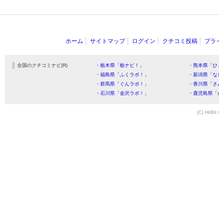
ホーム
サイトマップ
ログイン
クチコミ投稿
プラ
全国のクチコミナビ(R)
・栃木県「栃ナビ！」
・熊本県「ひ
・福島県「ふくラボ！」
・新潟県「な
・群馬県「ぐんラボ！」
・香川県「さ
・石川県「金沢ラボ！」
・鹿児島県「
(C) HitBit