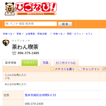
何食べる
和食
お食事処・和食全般
何食べる
喫茶・カフェ
カフェ
チャワンキッサ
茶わん喫茶
096-379-2409
基本情報
クチコミ
写真
ひごすけぐらむ
クチコミを書く
チェックイン
じぶんのお気に入り:
メモ:
みんなのお気に入り:
住所
熊本市南区出仲間9-2-15
096-379-2409