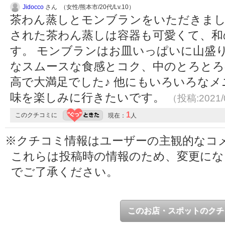
Jidocco
さん （女性/熊本市/20代/Lv.10）
茶わん蒸しとモンブランをいただきまし
された茶わん蒸しは容器も可愛くて、和
す。 モンブランはお皿いっぱいに山盛
なスムースな食感とコク、中のとろとろ
高で大満足でした♪ 他にもいろいろな
味を楽しみに行きたいです。
（投稿:2021/
1
このクチコミに
現在：
人
※クチコミ情報はユーザーの主観的なコ
これらは投稿時の情報のため、変更に
でご了承ください。
このお店・スポットのクチ