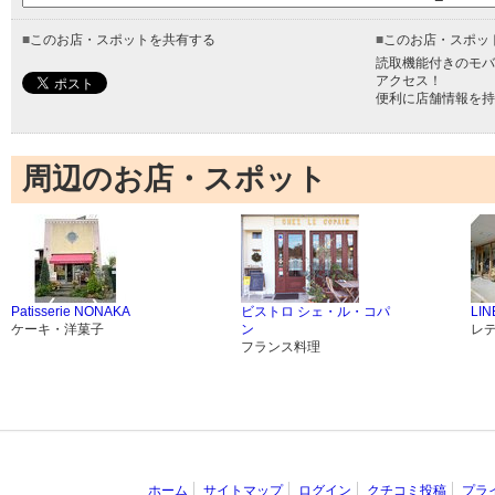
■
このお店・スポットを共有する
■
このお店・スポッ
読取機能付きのモバ
アクセス！
便利に店舗情報を持
周辺のお店・スポット
Patisserie NONAKA
ビストロ シェ・ル・コパ
LIN
ケーキ・洋菓子
ン
レ
フランス料理
ホーム
サイトマップ
ログイン
クチコミ投稿
プラ