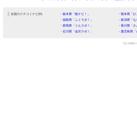
全国のクチコミナビ(R)
・栃木県「栃ナビ！」
・熊本県「ひ
・福島県「ふくラボ！」
・新潟県「な
・群馬県「ぐんラボ！」
・香川県「さ
・石川県「金沢ラボ！」
・鹿児島県「
(C) HitBit