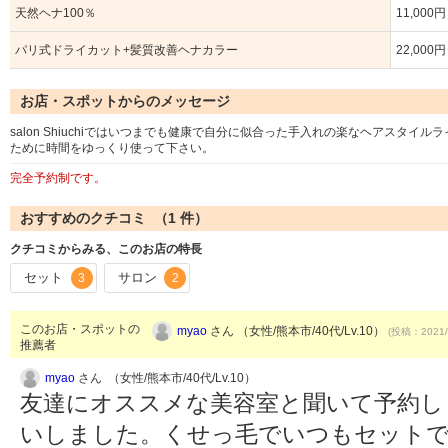
天然ヘナ100％
11,000
パリ式ドライカット+髪質改善ヘナカラー
22,000円
お店・スポットからのメッセージ
salon Shiuchiではいつまでも健康で自分に似合った手入れの楽なヘアスタ
ために時間をゆっくり使って下さい。
完全予約制です。
おすすめのクチコミ （
1
件）
クチコミからみる、このお店の特長
セット
サロン
3
2
このお店・スポットの
myao
さん （女性/熊本市/40代/Lv.10）
(投稿：2021/
推薦者
myao
さん （女性/熊本市/40代/Lv.10）
友達にオススメな美容室と聞いて予約し
いしました。くせっ毛でいつもセットで