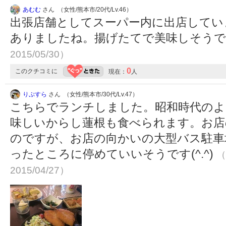
あむむ
さん （女性/熊本市/20代/Lv.46）
出張店舗としてスーパー内に出店してい
ありましたね。揚げたてで美味しそう
2015/05/30）
0
このクチコミに
現在：
人
りぷすら
さん （女性/熊本市/30代/Lv.47）
こちらでランチしました。昭和時代のよ
味しいからし蓮根も食べられます。お店
のですが、お店の向かいの大型バス駐車
ったところに停めていいそうです(^.^)
（
2015/04/27）