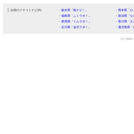
全国のクチコミナビ(R)
・栃木県「栃ナビ！」
・熊本県「ひ
・福島県「ふくラボ！」
・新潟県「な
・群馬県「ぐんラボ！」
・香川県「さ
・石川県「金沢ラボ！」
・鹿児島県「
(C) HitBit