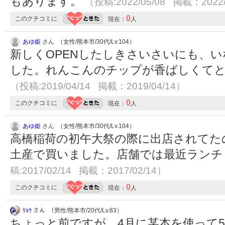
もあります。
（投稿:2022/05/08 掲載：2022/
0
このクチコミに
現在：
人
あゆ姫
さん （女性/熊本市/30代/Lv.104）
新しくOPENしたしきさいさいにも、
した。れんこんのチップが香ばしくて
（投稿:2019/04/14 掲載：2019/04/14）
0
このクチコミに
現在：
人
あゆ姫
さん （女性/熊本市/30代/Lv.104）
高橋稲荷の初午大祭の際に出店されてた
土産で買いました。店舗では最近ラン
稿:2017/02/14 掲載：2017/02/14）
0
このクチコミに
現在：
人
ﾘｮｳ
さん （男性/熊本市/20代/Lv.83）
ちょっと前ですが、4月に某本を使って5