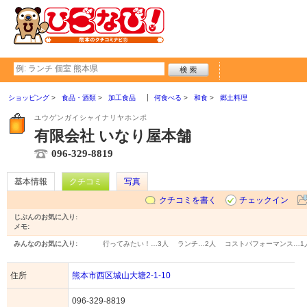
ショッピング
食品・酒類
加工食品
何食べる
和食
郷土料理
ユウゲンガイシャイナリヤホンポ
有限会社 いなり屋本舗
096-329-8819
基本情報
クチコミ
写真
クチコミを書く
チェックイン
じぶんのお気に入り:
メモ:
みんなのお気に入り:
行ってみたい！…
3人
ランチ…
2人
コストパフォーマンス…
1
住所
熊本市西区城山大塘2-1-10
096-329-8819