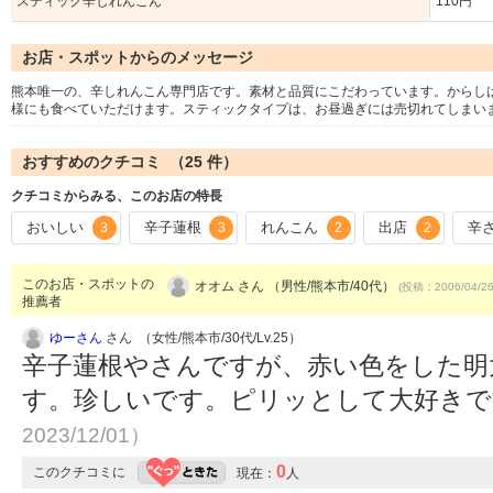
スティック辛しれんこん
110円
お店・スポットからのメッセージ
熊本唯一の、辛しれんこん専門店です。素材と品質にこだわっています。からし
様にも食べていただけます。スティックタイプは、お昼過ぎには売切れてしまい
おすすめのクチコミ （
25
件）
クチコミからみる、このお店の特長
おいしい
辛子蓮根
れんこん
出店
辛
3
3
2
2
このお店・スポットの
オオム さん （男性/熊本市/40代）
(投稿：2006/04/2
推薦者
ゆーさん
さん （女性/熊本市/30代/Lv.25）
辛子蓮根やさんですが、赤い色をした明
す。珍しいです。ピリッとして大好き
2023/12/01）
0
このクチコミに
現在：
人