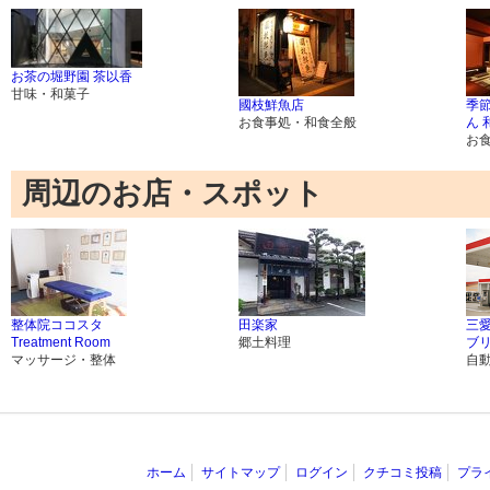
お茶の堀野園 茶以香
甘味・和菓子
國枝鮮魚店
季
お食事処・和食全般
ん 
お
周辺のお店・スポット
整体院ココスタ
田楽家
三
Treatment Room
郷土料理
ブ
マッサージ・整体
自
ホーム
サイトマップ
ログイン
クチコミ投稿
プラ