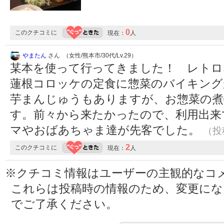
0
このクチコミに
現在：
人
やまたん
さん （女性/熊本市/30代/Lv.29）
某本を使って行ってきました！ レトロ
蓮根コロッケの定食に惣菜のバイキング
芋まんじゅうもありますが、お惣菜の煮
す。前々から来たかったので、利用出来
マやおばあちゃま達が先客でした。
（投稿
2
このクチコミに
現在：
人
※クチコミ情報はユーザーの主観的なコ
これらは投稿時の情報のため、変更に
でご了承ください。