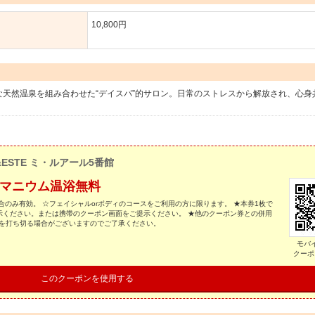
10,800円
な天然温泉を組み合わせた“デイスパ”的サロン。日常のストレスから解放され、心身
&ESTE ミ・ルアール5番館
ルマニウム温浴無料
合のみ有効。 ☆フェイシャルorボディのコースをご利用の方に限ります。 ★本券1枚で
示ください。または携帯のクーポン画面をご提示ください。 ★他のクーポン券との併用
スを打ち切る場合がございますのでご了承ください。
モバ
クーポ
このクーポンを使用する