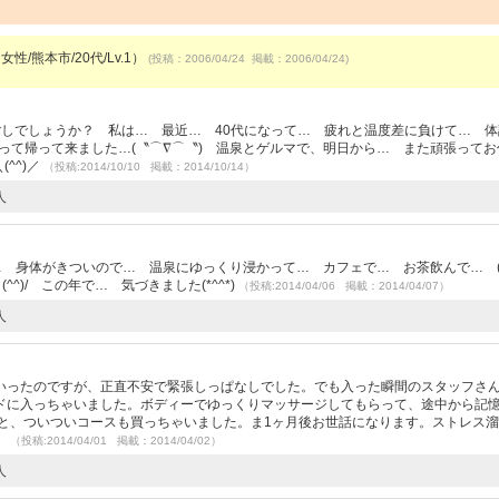
女性/熊本市/20代/Lv.1）
(投稿：2006/04/24 掲載：2006/04/24)
過ごしでしょうか？ 私は… 最近… 40代になって… 疲れと温度差に負けて… 
もらって帰って来ました…(〝⌒∇⌒〝) 温泉とゲルマで、明日から… また頑張って
^^)／
（投稿:2014/10/10 掲載：2014/10/14）
人
… 身体がきついので… 温泉にゆっくり浸かって… カフェで… お茶飲んで… (^
^)/ この年で… 気づきました(*^^*)
（投稿:2014/04/06 掲載：2014/04/07）
人
いったのですが、正直不安で緊張しっぱなしでした。でも入った瞬間のスタッフさ
ドに入っちゃいました。ボディーでゆっくりマッサージしてもらって、途中から記
いと、ついついコースも買っちゃいました。ま1ヶ月後お世話になります。ストレス
。
（投稿:2014/04/01 掲載：2014/04/02）
人