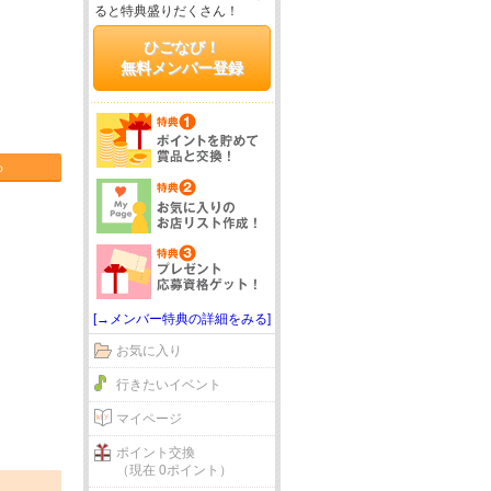
ると特典盛りだくさん！
ひごなび！
無料メンバー登録
る
[→メンバー特典の詳細をみる]
お気に入り
行きたいイベント
マイページ
ポイント交換
（現在 0ポイント）