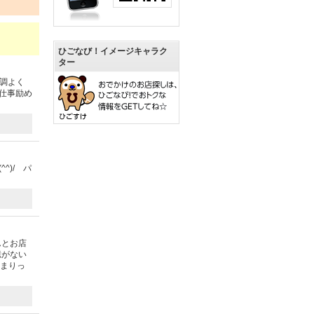
ひごなび！イメージキャラク
ター
体調よく
お仕事励め
^)/ パ
んとお店
憶がない
溜まりっ