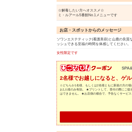
☆解毒したい方へオススメ☆
ミ・ルアール5番館No.1メニューです
お店・スポットからのメッセージ
ソワンエステティック(看護美容)と山鹿の良質
ッシュできる至福の時間を体感してください。
女性限定です
SPA
2名様でお越しになると、ゲ
☆どちらか1名様、もしくは2名様ともに新規の方の場
お1人様のみ有効。 ★プリントして、受付の際にご提
はできません。 ★お店側の都合で、予告なくサービ