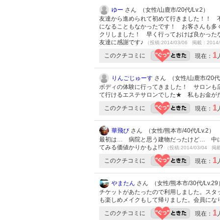
ゆー
さん （女性/山鹿市/20代/Lv.2）
友達から進められて初めて行きました！！ 
になることもなかったです！ お客さんも多
クリしました！ 早く行っておけば良かったな
友達に感謝です♪
（投稿:2014/03/06 掲載：2014/
1
このクチコミに
現在：
りんごじゅーす
さん （女性/山鹿市/20代/
ボディの体験に行ってきました！ サロンも
て行けるエステサロンでした★ 私もお金がた
1
このクチコミに
現在：
華飛び
さん （女性/熊本市/40代/Lv.2）
最初は… 病院と思う建物だったけど… 中に
てみる価値かりかもよ!?
（投稿:2014/03/04 掲載
1
このクチコミに
現在：
やまたん
さん （女性/熊本市/30代/Lv.29
チケットがあたったので利用しました。スタ
も楽しめメイクもして帰りました。会員にな
1
このクチコミに
現在：