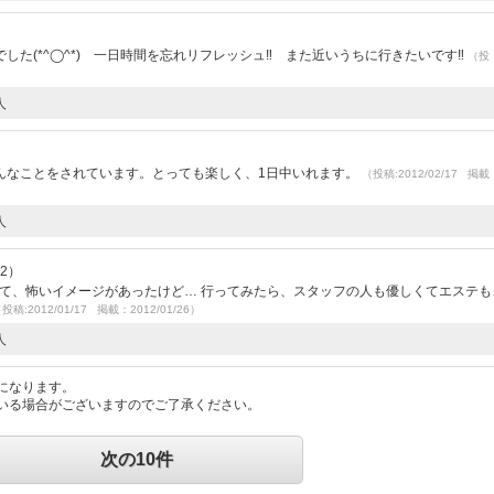
た(*^◯^*) 一日時間を忘れリフレッシュ‼ また近いうちに行きたいです‼
（投
人
んなことをされています。とっても楽しく、1日中いれます。
（投稿:2012/02/17 掲載
人
.2）
って、怖いイメージがあったけど… 行ってみたら、スタッフの人も優しくてエステも
投稿:2012/01/17 掲載：2012/01/26）
人
になります。
いる場合がございますのでご了承ください。
次の10件