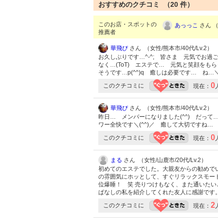
おすすめのクチコミ （
20
件）
このお店・スポットの
あっっこ
さん （
推薦者
華飛び
さん （女性/熊本市/40代/Lv.2）
お久しぶりです…^-^; 皆さま 元気でお
なく…(ToT) エステで… 元気と笑顔を
そうです…p(^^)q 癒しは必要です… ね…＼(
0
このクチコミに
現在：
華飛び
さん （女性/熊本市/40代/Lv.2）
昨日… メンバーになりました(^^) だって
ワー全快です＼(^^)／ 癒して大切ですね… (^
0
このクチコミに
現在：
まる
さん （女性/山鹿市/20代/Lv.2）
初めてのエステでした。大親友からの勧めで
の雰囲気にホッとして、すぐリラックスモー
位爆睡！ 笑 売りつけもなく、また通いた
ぱなしの私を紹介してくれた友人に感謝です
2
このクチコミに
現在：