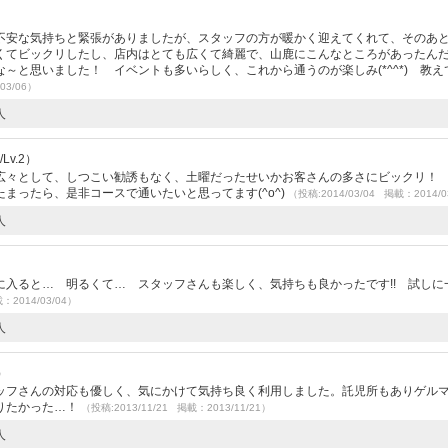
不安な気持ちと緊張がありましたが、スタッフの方が暖かく迎えてくれて、そのあ
くてビックリしたし、店内はとても広くて綺麗で、山鹿にこんなところがあったん
～と思いました！ イベントも多いらしく、これから通うのが楽しみ(*^^*) 教え
03/06）
人
Lv.2）
広々として、しつこい勧誘もなく、土曜だったせいかお客さんの多さにビックリ！
まったら、是非コースで通いたいと思ってます(^o^)
（投稿:2014/03/04 掲載：2014/0
人
入ると… 明るくて… スタッフさんも楽しく、気持ちも良かったです!! 試しに
：2014/03/04）
人
）
ッフさんの対応も優しく、気にかけて気持ち良く利用しました。託児所もありゲル
りたかった…！
（投稿:2013/11/21 掲載：2013/11/21）
人