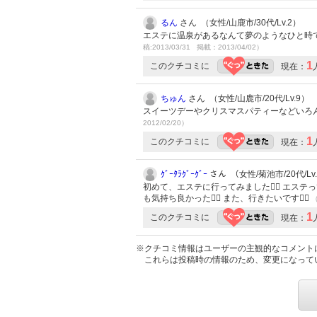
るん
さん （女性/山鹿市/30代/Lv.2）
エステに温泉があるなんて夢のようなひと時でし
稿:2013/03/31 掲載：2013/04/02）
1
このクチコミに
現在：
ちゅん
さん （女性/山鹿市/20代/Lv.9）
スイーツデーやクリスマスパティーなどいろ
2012/02/20）
1
このクチコミに
現在：
ｸﾞｰﾀﾗｸﾞｰｸﾞｰ
さん （女性/菊池市/20代/Lv
初めて、エステに行ってみました エステ
も気持ち良かった また、行きたいです
（
1
このクチコミに
現在：
※クチコミ情報はユーザーの主観的なコメント
これらは投稿時の情報のため、変更になって