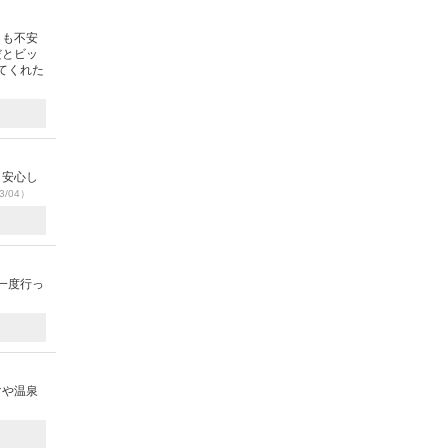
とも不安
だとビッ
てくれた
 安心し
3/04）
一度行っ
マや温泉