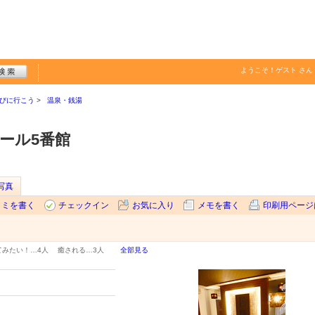
ようこそ！
ゲスト
さん
びに行こう
温泉・銭湯
アール5番館
写真
コミを書く
チェックイン
お気に入り
メモを書く
印刷用ページ
てみたい！…
4人
癒される…
3人
全部見る