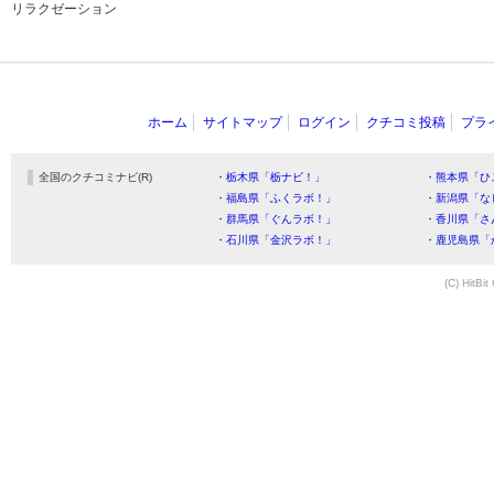
リラクゼーション
ホーム
サイトマップ
ログイン
クチコミ投稿
プラ
全国のクチコミナビ(R)
・栃木県「栃ナビ！」
・熊本県「ひ
・福島県「ふくラボ！」
・新潟県「な
・群馬県「ぐんラボ！」
・香川県「さ
・石川県「金沢ラボ！」
・鹿児島県「
(C) HitBit