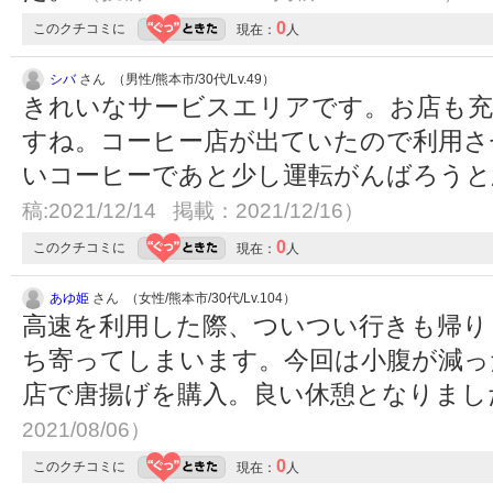
0
このクチコミに
現在：
人
シバ
さん （男性/熊本市/30代/Lv.49）
きれいなサービスエリアです。お店も充
すね。コーヒー店が出ていたので利用さ
いコーヒーであと少し運転がんばろう
稿:2021/12/14 掲載：2021/12/16）
0
このクチコミに
現在：
人
あゆ姫
さん （女性/熊本市/30代/Lv.104）
高速を利用した際、ついつい行きも帰り
ち寄ってしまいます。今回は小腹が減っ
店で唐揚げを購入。良い休憩となりま
2021/08/06）
0
このクチコミに
現在：
人