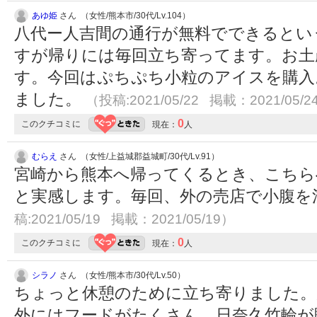
あゆ姫
さん （女性/熊本市/30代/Lv.104）
八代ー人吉間の通行が無料でできるとい
すが帰りには毎回立ち寄ってます。お土
す。今回はぷちぷち小粒のアイスを購入
ました。
（投稿:2021/05/22 掲載：2021/05/2
0
このクチコミに
現在：
人
むらえ
さん （女性/上益城郡益城町/30代/Lv.91）
宮崎から熊本へ帰ってくるとき、こちら
と実感します。毎回、外の売店で小腹を
稿:2021/05/19 掲載：2021/05/19）
0
このクチコミに
現在：
人
シラノ
さん （女性/熊本市/30代/Lv.50）
ちょっと休憩のために立ち寄りました。
外にはフードがたくさん。日奈久竹輪が