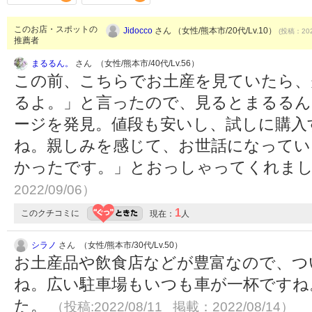
このお店・スポットの
Jidocco
さん （女性/熊本市/20代/Lv.10）
(投稿：202
推薦者
まるるん。
さん （女性/熊本市/40代/Lv.56）
この前、こちらでお土産を見ていたら
るよ。」と言ったので、見るとまるるん
ージを発見。値段も安いし、試しに購入
ね。親しみを感じて、お世話になってい
かったです。」とおっしゃってくれま
2022/09/06）
1
このクチコミに
現在：
人
シラノ
さん （女性/熊本市/30代/Lv.50）
お土産品や飲食店などが豊富なので、つ
ね。広い駐車場もいつも車が一杯ですね
た。
（投稿:2022/08/11 掲載：2022/08/14）