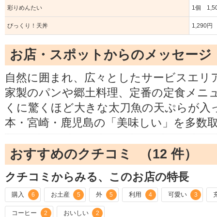
彩りめんたい
1個 1,5
びっくり！天丼
1,290円
お店・スポットからのメッセージ
自然に囲まれ、広々としたサービスエリ
家製のパンや郷土料理、定番の定食メニ
くに驚くほど大きな太刀魚の天ぷらが入
本・宮崎・鹿児島の「美味しい」を多数
おすすめのクチコミ （
12
件）
クチコミからみる、このお店の特長
購入
お土産
外
利用
可愛い
6
5
5
4
3
コーヒー
おいしい
2
2