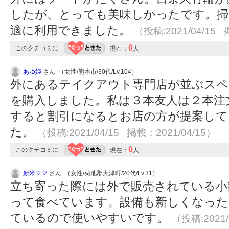
したが、とっても美味しかったです。掃
適に利用できました。
（投稿:2021/04/15 
0
このクチコミに
現在：
人
あゆ姫
さん （女性/熊本市/30代/Lv.104）
外にあるテイクアウト専門店が並ぶスペ
を購入しました。私は３本友人は２本注
すると割引になるとお店の方が提案して
た。
（投稿:2021/04/15 掲載：2021/04/15）
0
このクチコミに
現在：
人
新米ママ
さん （女性/菊池郡大津町/20代/Lv.31）
立ち寄った際には外で販売されている小
って食べています。設備も新しくなった
ているので使いやすいです。
（投稿:2021/