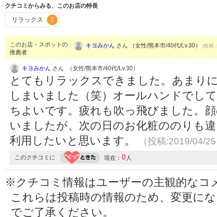
クチコミからみる、このお店の特長
リラックス
2
このお店・スポットの
キヨみかん
さん （女性/熊本市/40代/Lv.30）
(投稿：
推薦者
キヨみかん
さん （女性/熊本市/40代/Lv.30）
とてもリラックスできました。あまり
しまいました（笑）オールハンドでし
ちよいです。疲れも吹っ飛びました。顔
いましたが、次の日のお化粧ののりも違
利用したいと思います。
（投稿:2019/04/2
0
このクチコミに
現在：
人
※クチコミ情報はユーザーの主観的なコ
これらは投稿時の情報のため、変更に
でご了承ください。