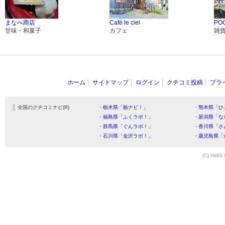
まなべ商店
Café le ciel
PO
甘味・和菓子
カフェ
雑
ホーム
サイトマップ
ログイン
クチコミ投稿
プラ
全国のクチコミナビ(R)
・栃木県「栃ナビ！」
・熊本県「ひ
・福島県「ふくラボ！」
・新潟県「な
・群馬県「ぐんラボ！」
・香川県「さ
・石川県「金沢ラボ！」
・鹿児島県「
(C) HitBit