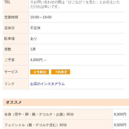
TEL
※お問い合わせの際は「ひごなび！を見た」とお伝えいた
だければ幸いです。
営業時間
10:00～19:00
店休日
不定休
駐車場
あり
席数
1席
ご予算
4,000円 ～
サービス
リンク
お店のインスタグラム
オススメ
全身（背中・脚・腕・デコルテ・お腹）90分
8,000円
フェイシャル（腕・デコルテ含む）60分
6,000円