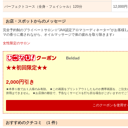
パーフェクトコース（全身・フェイシャル）120分
12,000円
お店・スポットからのメッセージ
完全予約制のプライベートサロン☆“JAA認定アロマコーディネーター”がお客様
マの香りに癒されながら、オイルマッサージで体の疲れを取り除きます♪
女性限定のサロン
Beldad
★★初回限定★★
2,000円引き
★本券１枚でお１人様のみ有効。 ★この画面をプリントアウトしたものか携帯画面を、ご注文
併用はできません。 ★お店側の都合で、予告なくサービスを打ち切る場合がございますのでご
このクーポンを使用す
おすすめのクチコミ （
1
件）