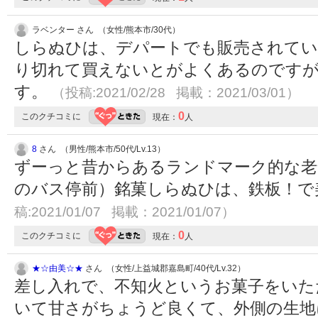
ラベンター さん （女性/熊本市/30代）
しらぬひは、デパートでも販売されてい
り切れて買えないとがよくあるのです
す。
（投稿:2021/02/28 掲載：2021/03/01）
0
このクチコミに
現在：
人
8
さん （男性/熊本市/50代/Lv.13）
ずーっと昔からあるランドマーク的な老
のバス停前）銘菓しらぬひは、鉄板！で
稿:2021/01/07 掲載：2021/01/07）
0
このクチコミに
現在：
人
★☆由美☆★
さん （女性/上益城郡嘉島町/40代/Lv.32）
差し入れで、不知火というお菓子をいた
いて甘さがちょうど良くて、外側の生地