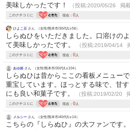
美味しかったです！
（投稿:2020/05/26 掲載
0
このクチコミに
現在：
人
ひよこ豆
さん （女性/熊本市/30代/Lv.56）
しらぬひをいただきました。口溶けの
て美味しかったです。
（投稿:2019/04/14 
0
このクチコミに
現在：
人
あゆ姫
さん （女性/熊本市/30代/Lv.104）
しらぬひは昔からここの看板メニューで
重宝しています。ほっとする味で、甘す
にも良い和菓子です。
（投稿:2019/02/20 
0
このクチコミに
現在：
人
メルシー
さん （女性/熊本市/40代/Lv.14）
こちらの『しらぬひ』の大ファンです。