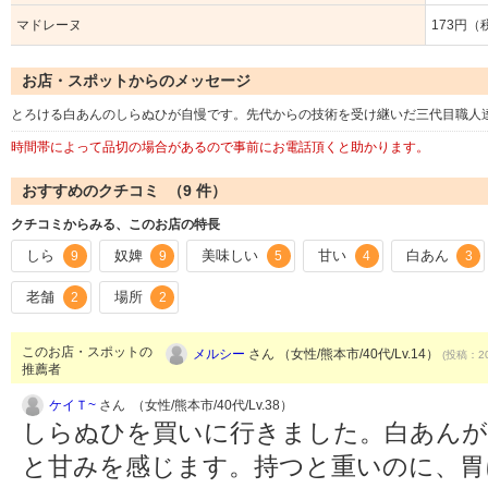
マドレーヌ
173円（
お店・スポットからのメッセージ
とろける白あんのしらぬひが自慢です。先代からの技術を受け継いだ三代目職人
時間帯によって品切の場合があるので事前にお電話頂くと助かります。
おすすめのクチコミ （
9
件）
クチコミからみる、このお店の特長
しら
奴婢
美味しい
甘い
白あん
9
9
5
4
3
老舗
場所
2
2
このお店・スポットの
メルシー
さん （女性/熊本市/40代/Lv.14）
(投稿：20
推薦者
ケイＴ~
さん （女性/熊本市/40代/Lv.38）
しらぬひを買いに行きました。白あんが
と甘みを感じます。持つと重いのに、胃