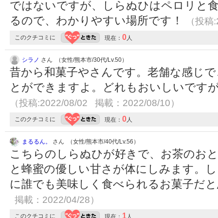
ではないですが、しらぬひはペロリと
るので、わかりやすい場所です！
（投稿:2
0
このクチコミに
現在：
人
シラノ
さん （女性/熊本市/30代/Lv.50）
昔から和菓子やさんです。老舗な感じで
とができますよ。どれもおいしいです
（投稿:2022/08/02 掲載：2022/08/10）
0
このクチコミに
現在：
人
まるるん。
さん （女性/熊本市/40代/Lv.56）
こちらのしらぬひが好きで、お茶のおと
と蜂蜜の優しい甘さが体にしみます。し
に誰でも美味しく食べられるお菓子だ
掲載：2022/04/28）
1
このクチコミに
現在：
人