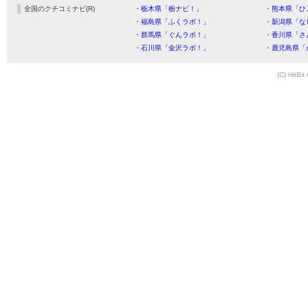
全国のクチコミナビ(R)
・栃木県「栃ナビ！」
・熊本県「ひ
・福島県「ふくラボ！」
・新潟県「な
・群馬県「ぐんラボ！」
・香川県「さ
・石川県「金沢ラボ！」
・鹿児島県「
(C) HitBit