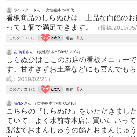
ラベンター さん （女性/熊本市/30代）
看板商品のしらぬひは、上品な白餡のお
って１個で満足できます。
（投稿:2019/05
0
このクチコミに
現在：
人
あゆ姫
さん （女性/熊本市/30代/Lv.104）
しらぬひはここのお店の看板メニューで
す。甘すぎずお土産などにも喜んでも
載：2019/02/21）
0
このクチコミに
現在：
人
myao
さん （女性/熊本市/40代/Lv.10）
こちらの『しらぬひ』をいただきました
ていて、よく水前寺本店に買いにいって
製法でおまんじゅうの餡とおまんじゅ