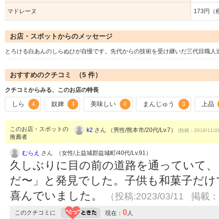
マドレーヌ
173円（
お店・スポットからのメッセージ
とろける白あんのしらぬひが自慢です。先代からの技術を受け継いだ三代目職人
おすすめのクチコミ （
5
件）
クチコミからみる、このお店の特長
しら
奴婢
美味しい
まんじゅう
上品
4
4
4
3
このお店・スポットの
k2
さん （男性/熊本市/20代/Lv.7）
(投稿：2018/11/2
推薦者
むらえ
さん （女性/上益城郡益城町/40代/Lv.91）
久しぶりに目の前の道路を通っていて、
だ〜」と発見でした。子供も和菓子だけ
喜んでいました。
（投稿:2023/03/11 掲載：2
0
このクチコミに
現在：
人