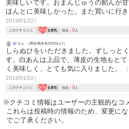
美味しいです。おまんじゅうの餡んが甘
ほんとに美味しかった。また買いに行
2019/01/22）
0
このクチコミに
現在：
人
k2
さん （男性/熊本市/20代/Lv.7）
しらぬひをいただきました。ずしっと
す。白あんは上品で、薄皮の生地もとて
く美味しく、とても気に入りました。
（
2019/01/22）
0
このクチコミに
現在：
人
※クチコミ情報はユーザーの主観的なコ
これらは投稿時の情報のため、変更に
でご了承ください。