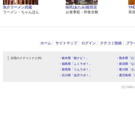
魚介ラーメン武蔵
味民(あたみ)龍田店
YA
ラーメン・ちゃんぽん
お食事処・和食全般
美
ホーム
サイトマップ
ログイン
クチコミ投稿
プラ
全国のクチコミナビ(R)
・栃木県「栃ナビ！」
・熊本県「ひ
・福島県「ふくラボ！」
・新潟県「な
・群馬県「ぐんラボ！」
・香川県「さ
・石川県「金沢ラボ！」
・鹿児島県「
(C) HitBit