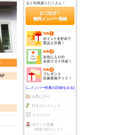
ると特典盛りだくさん！
ひごなび！
無料メンバー登録
る
AP
[→メンバー特典の詳細をみる]
お気に入り
行きたいイベント
マイページ
ポイント交換
（現在 0ポイント）