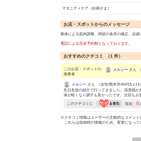
マタニティケア（妊婦さま）
お店・スポットからのメッセージ
整体による筋肉調整、関節の各所の矯正、妊婦
電話による完全予約制となっております。
おすすめのクチコミ （
1
件）
このお店・スポットの
メルシー
さん （
推薦者
メルシー
さん （女性/熊本市/40代/Lv.14
先日友達の紹介で行ってきました。清潔感が
体が軽くなり調子も良かったです。次回もお
0
このクチコミに
現在：
※クチコミ情報はユーザーの主観的なコメント
これらは投稿時の情報のため、変更になって