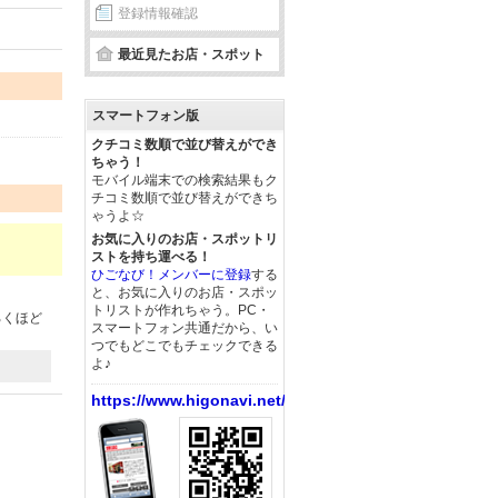
登録情報確認
最近見たお店・スポット
スマートフォン版
クチコミ数順で並び替えができ
ちゃう！
モバイル端末での検索結果もク
チコミ数順で並び替えができち
ゃうよ☆
お気に入りのお店・スポットリ
ストを持ち運べる！
ひごなび！メンバーに登録
する
と、お気に入りのお店・スポッ
トリストが作れちゃう。PC・
ろくほど
スマートフォン共通だから、い
つでもどこでもチェックできる
よ♪
https://www.higonavi.net/